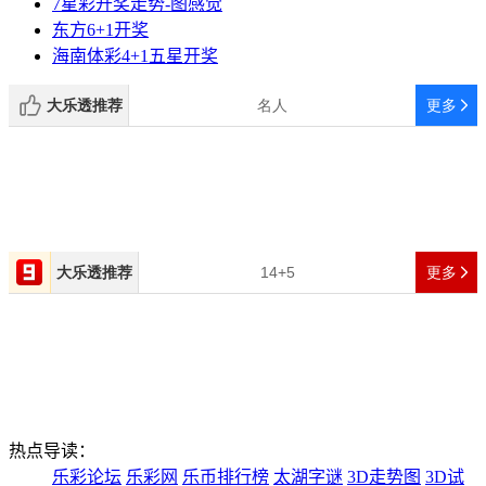
7星彩开奖走势-图感觉
东方6+1开奖
海南体彩4+1五星开奖
热点导读：
乐彩论坛
乐彩网
乐币排行榜
太湖字谜
3D走势图
3D试