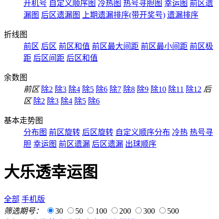
开机号
自定义顺序图
冷热图
热号寻胆图
幸运图
前区遗
漏图
后区遗漏图
上期遗漏排序(带开奖号)
遗漏排序
折线图
前区
后区
前区和值
前区最大间距
前区最小间距
前区极
距
后区间距
后区和值
余数图
前区
除2
除3
除4
除5
除6
除7
除8
除9
除10
除11
除12
后
区
除2
除3
除4
除5
除6
基本走势图
分布图
前区旋转
后区旋转
自定义顺序分布
冷热
热号寻
胆
幸运图
前区遗漏
后区遗漏
出球顺序
大乐透幸运图
全部
手机版
筛选期号：
30
50
100
200
300
500