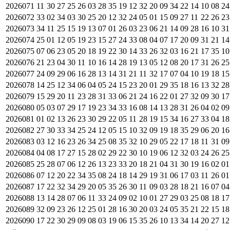
2026071
11
30
27
25
26
03
28
35
19
12
32
20
09
34
22
14
10
08
24
2026072
33
02
34
03
30
25
20
12
32
24
05
01
15
09
27
11
22
26
23
2026073
34
11
25
15
19
13
07
01
26
03
23
06
21
14
09
28
16
10
31
2026074
25
01
12
05
19
23
15
27
24
33
08
04
07
17
20
09
31
21
14
2026075
07
06
23
05
20
18
19
22
30
14
33
26
32
03
16
21
17
35
10
2026076
21
23
04
30
11
10
16
14
28
19
13
05
12
08
20
17
31
26
25
2026077
24
09
29
06
16
28
13
14
31
21
11
32
17
07
04
10
19
18
15
2026078
14
25
12
34
06
04
05
24
15
23
20
01
29
35
18
16
13
32
28
2026079
15
29
20
11
23
28
31
33
06
21
24
16
22
01
27
32
09
30
17
2026080
05
03
07
29
17
19
23
34
33
16
08
14
13
28
31
26
04
02
09
2026081
01
02
13
26
23
30
29
22
05
11
28
19
15
34
16
27
33
04
18
2026082
27
30
33
34
25
24
12
05
15
10
32
09
19
18
35
29
06
20
16
2026083
03
12
16
23
26
34
25
08
35
32
10
29
05
22
17
18
11
31
09
2026084
04
08
17
27
15
28
02
29
22
30
10
19
06
12
32
03
24
26
25
2026085
25
28
07
06
12
26
13
23
33
20
18
21
04
31
30
19
16
02
01
2026086
07
12
20
22
34
35
08
24
18
14
29
19
31
06
17
03
11
26
01
2026087
17
22
32
34
29
20
05
35
26
30
11
09
03
28
18
21
16
07
04
2026088
13
14
28
07
06
11
33
24
09
02
10
01
27
29
03
25
08
18
17
2026089
32
09
23
26
12
25
01
28
16
30
20
03
24
05
35
21
22
15
18
2026090
17
22
30
29
09
08
03
19
06
15
35
26
10
13
34
14
20
27
12