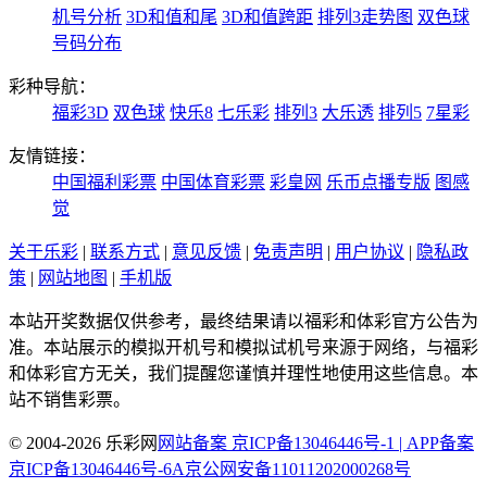
机号分析
3D和值和尾
3D和值跨距
排列3走势图
双色球
号码分布
彩种导航：
福彩3D
双色球
快乐8
七乐彩
排列3
大乐透
排列5
7星彩
友情链接：
中国福利彩票
中国体育彩票
彩皇网
乐币点播专版
图感
觉
关于乐彩
|
联系方式
|
意见反馈
|
免责声明
|
用户协议
|
隐私政
策
|
网站地图
|
手机版
本站开奖数据仅供参考，最终结果请以福彩和体彩官方公告为
准。本站展示的模拟开机号和模拟试机号来源于网络，与福彩
和体彩官方无关，我们提醒您谨慎并理性地使用这些信息。本
站不销售彩票。
© 2004-2026 乐彩网
网站备案 京ICP备13046446号-1 | APP备案
京ICP备13046446号-6A
京公网安备11011202000268号