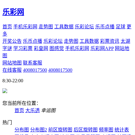
乐彩网
首页
手机乐彩网
走势图
工具数据
乐彩论坛
乐币点播
足球
更
多
开奖公告
乐币点播
乐彩论坛
走势图
工具数据
彩票资讯
太湖
字谜
学习彩票
彩皇网
图感觉
手机乐彩网
乐彩网APP
网站地
图
网站地图
联系客服
在线客服
4008017500
4008017500
8:30-22:00
您当前所在位置：
首页
大乐透
幸运图
热门
分布图
分布图2
前区旋转图
后区旋转图
频率图
统计表