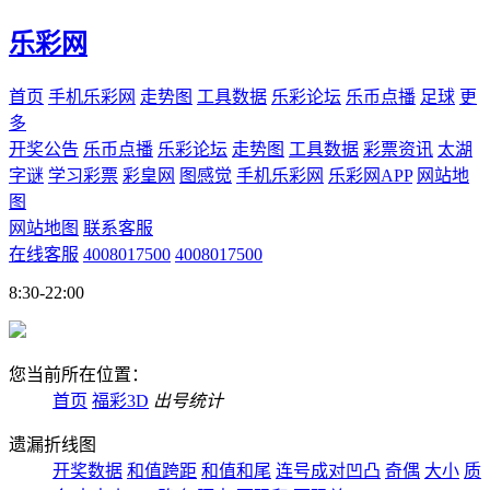
乐彩网
首页
手机乐彩网
走势图
工具数据
乐彩论坛
乐币点播
足球
更
多
开奖公告
乐币点播
乐彩论坛
走势图
工具数据
彩票资讯
太湖
字谜
学习彩票
彩皇网
图感觉
手机乐彩网
乐彩网APP
网站地
图
网站地图
联系客服
在线客服
4008017500
4008017500
8:30-22:00
您当前所在位置：
首页
福彩3D
出号统计
遗漏折线图
开奖数据
和值跨距
和值和尾
连号成对凹凸
奇偶
大小
质