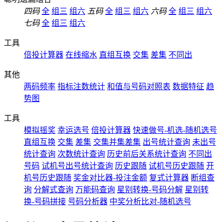
四码
全
组三
组六
五码
全
组三
组六
六码
全
组三
组六
七码
全
组三
组六
工具
倍投计算器
在线缩水
直组互换
交集
差集
不同出
其他
两码频率
指标注数统计
和值与号码对照表
数据特征
趋
势图
工具
模拟摇奖
幸运选号
倍投计算器
快速做号-机选-随机选号
直组互换
交集
差集
交集并集差集
出号统计查询
未出号
统计查询
次数统计查询
历史前后关系统计查询
不同出
号码
试机号出号统计查询
历史跟随
试机号历史跟随
开
机号历史跟随
奖金对比器-投注金额
复式计算器
断组查
询
分解式查询
万能码查询
星别转换-号码分解
星别转
换-号码拼接
号码分析器
中奖分析比对-随机选号