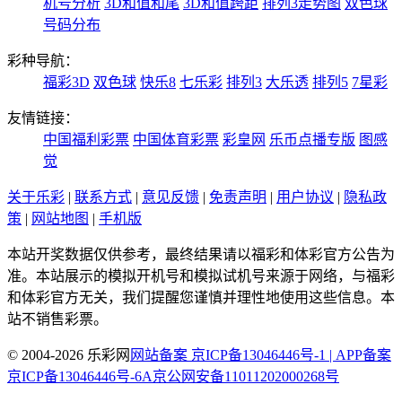
机号分析
3D和值和尾
3D和值跨距
排列3走势图
双色球
号码分布
彩种导航：
福彩3D
双色球
快乐8
七乐彩
排列3
大乐透
排列5
7星彩
友情链接：
中国福利彩票
中国体育彩票
彩皇网
乐币点播专版
图感
觉
关于乐彩
|
联系方式
|
意见反馈
|
免责声明
|
用户协议
|
隐私政
策
|
网站地图
|
手机版
本站开奖数据仅供参考，最终结果请以福彩和体彩官方公告为
准。本站展示的模拟开机号和模拟试机号来源于网络，与福彩
和体彩官方无关，我们提醒您谨慎并理性地使用这些信息。本
站不销售彩票。
© 2004-2026 乐彩网
网站备案 京ICP备13046446号-1 | APP备案
京ICP备13046446号-6A
京公网安备11011202000268号