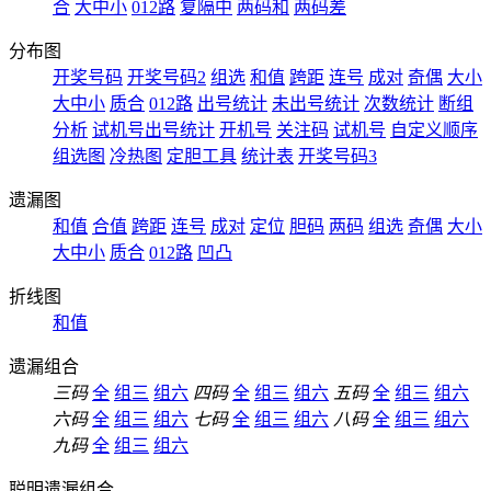
合
大中小
012路
复隔中
两码和
两码差
分布图
开奖号码
开奖号码2
组选
和值
跨距
连号
成对
奇偶
大小
大中小
质合
012路
出号统计
未出号统计
次数统计
断组
分析
试机号出号统计
开机号
关注码
试机号
自定义顺序
组选图
冷热图
定胆工具
统计表
开奖号码3
遗漏图
和值
合值
跨距
连号
成对
定位
胆码
两码
组选
奇偶
大小
大中小
质合
012路
凹凸
折线图
和值
遗漏组合
三码
全
组三
组六
四码
全
组三
组六
五码
全
组三
组六
六码
全
组三
组六
七码
全
组三
组六
八码
全
组三
组六
九码
全
组三
组六
聪明遗漏组合