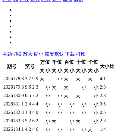
主题切换
放大
缩小
恢复默认
下载
打印
万位
千位
百位
十位
个位
期号
奖号
大小比
大
小
大
小
大
小
大
小
大
小
2026178
8 3 7 9 9
4:1
大
小
大
大
大
2026179
3 9 6 2 3
2:3
小
大
大
小
小
2026180
0 0 5 7 2
2:3
小
小
大
大
小
2026181
1 2 4 4 4
0:5
小
小
小
小
小
2026182
3 1 3 4 0
0:5
小
小
小
小
小
2026183
3 5 2 6 2
2:3
小
大
小
大
小
2026184
1 4 2 4 6
1:4
小
小
小
小
大