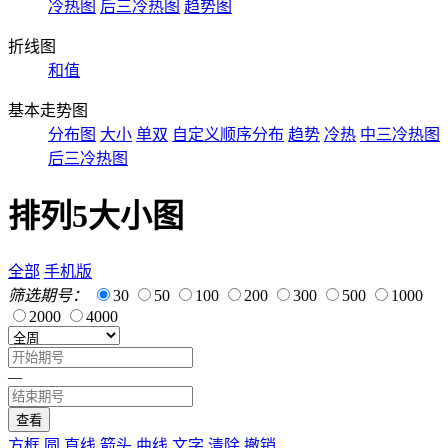
冷热图
后三冷热图
趋势图
折线图
和值
基本走势图
分布图
大小
单双
自定义顺序分布
趋势
冷热
中三冷热图
后三冷热图
排列5大小图
全部
手机版
筛选期号：
30
50
100
200
300
500
1000
2000
4000
—
查看
方框
圆
直线
箭头
曲线
文字
清除
撤销