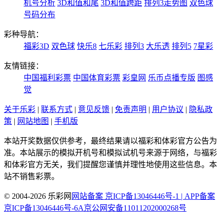
机号分析
3D和值和尾
3D和值跨距
排列3走势图
双色球
号码分布
彩种导航：
福彩3D
双色球
快乐8
七乐彩
排列3
大乐透
排列5
7星彩
友情链接：
中国福利彩票
中国体育彩票
彩皇网
乐币点播专版
图感
觉
关于乐彩
|
联系方式
|
意见反馈
|
免责声明
|
用户协议
|
隐私政
策
|
网站地图
|
手机版
本站开奖数据仅供参考，最终结果请以福彩和体彩官方公告为
准。本站展示的模拟开机号和模拟试机号来源于网络，与福彩
和体彩官方无关，我们提醒您谨慎并理性地使用这些信息。本
站不销售彩票。
© 2004-2026 乐彩网
网站备案 京ICP备13046446号-1 | APP备案
京ICP备13046446号-6A
京公网安备11011202000268号