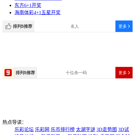
东方6+1开奖
海南体彩4+1五星开奖
热点导读：
乐彩论坛
乐彩网
乐币排行榜
太湖字谜
3D走势图
3D试