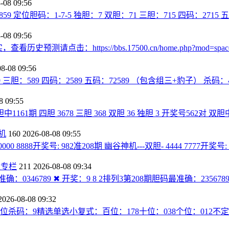
-08 09:56
9 定位胆码：1-7-5 独胆：7 双胆：71 三胆：715 四码：2715 
-08 09:56
：https://bbs.17500.cn/home.php?mod=space&u
8-08 09:56
：589 四码：2589 五码：72589 （包含组三+豹子） 杀码：4 直
8 09:55
胆中1161期 四胆 3678 三胆 368 双胆 36 独胆 3 开奖号562对 双胆中
机
160
2026-08-08 09:55
0000 8888开奖号: 982准208期 幽谷神机---双胆- 4444 7777开奖号
家专栏
211
2026-08-08 09:34
：0346789 ✖ 开奖：9 8 2排列3第208期胆码最准确：2356789
2026-08-08 09:32
码：9精选单选小复式：百位：178十位：038个位：012不定位6码