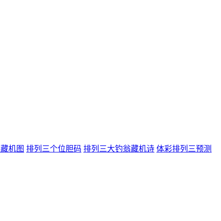
版藏机图
排列三个位胆码
排列三大钓翁藏机诗
体彩排列三预测