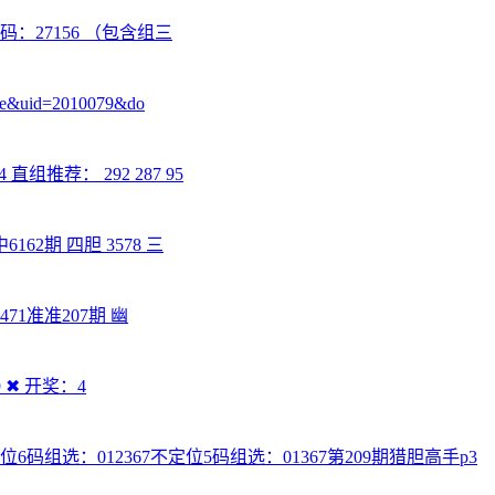
五码：27156 （包含组三
id=2010079&do
组推荐： 292 287 95
6162期 四胆 3578 三
: 471准准207期 幽
 ✖ 开奖：4
组选：012367不定位5码组选：01367第209期猎胆高手p3