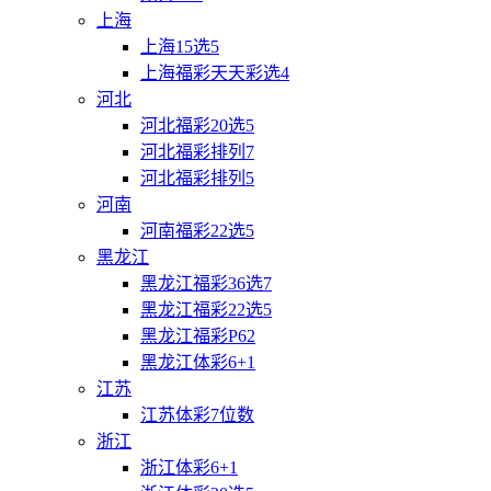
上海
上海15选5
上海福彩天天彩选4
河北
河北福彩20选5
河北福彩排列7
河北福彩排列5
河南
河南福彩22选5
黑龙江
黑龙江福彩36选7
黑龙江福彩22选5
黑龙江福彩P62
黑龙江体彩6+1
江苏
江苏体彩7位数
浙江
浙江体彩6+1