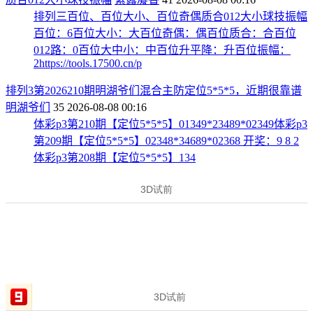
排列三百位、百位大小、百位奇偶质合012大小球技振幅
百位：6百位大小：大百位奇偶：偶百位质合：合百位
012路：0百位大中小：中百位升平降：升百位振幅：
2https://tools.17500.cn/p
排列3第2026210期明湖爷们混合主防定位5*5*5，近期很靠谱
明湖爷们
35
2026-08-08 00:16
体彩p3第210期【定位5*5*5】01349*23489*02349体彩p3
第209期【定位5*5*5】02348*34689*02368 开奖：9 8 2
体彩p3第208期【定位5*5*5】134