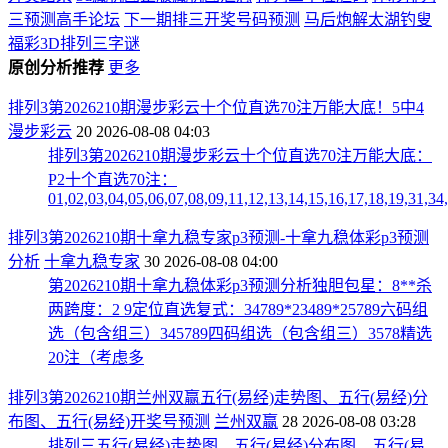
三预测高手论坛
下一期排三开奖号码预测
马后炮解太湖钓叟
福彩3D排列三字谜
原创分析推荐
更多
排列3第2026210期漫步彩云十个位直选70注万能大底！5中4
漫步彩云
20
2026-08-08 04:03
排列3第2026210期漫步彩云十个位直选70注万能大底：
P2十个直选70注：
01,02,03,04,05,06,07,08,09,11,12,13,14,15,16,17,18,19,31,34
排列3第2026210期十拿九稳专家p3预测-十拿九稳体彩p3预测
分析
十拿九稳专家
30
2026-08-08 04:00
第2026210期十拿九稳体彩p3预测分析独胆包星：8**杀
两跨度：2 9定位直选复式：34789*23489*25789六码组
选（包含组三）345789四码组选（包含组三）3578精选
20注（考虑多
排列3第2026210期兰州双赢五行(易经)走势图、五行(易经)分
布图、五行(易经)开奖号预测
兰州双赢
28
2026-08-08 03:28
排列三五行(易经)走势图、五行(易经)分布图、五行(易