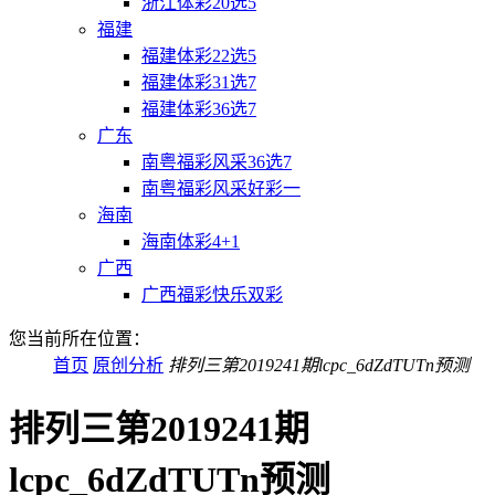
浙江体彩20选5
福建
福建体彩22选5
福建体彩31选7
福建体彩36选7
广东
南粤福彩风采36选7
南粤福彩风采好彩一
海南
海南体彩4+1
广西
广西福彩快乐双彩
您当前所在位置：
首页
原创分析
排列三第2019241期lcpc_6dZdTUTn预测
排列三第2019241期
lcpc_6dZdTUTn预测