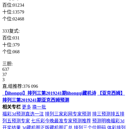
百位:01234
十位:13579
个位:02468
333复式:
百位:031
十位:379
个位:068
三胆:
637
37
3
直,组推荐:376 096
【lihongqi】排列三第2019241期lihongqi藏机诗
【亚克西姆】
排列三第2019241期亚克西姆预测
相关专栏
更多
换一批
福彩3d预测直选一注
排列三家彩网专家预测
排三预测排五排
列五预测专家
七乐彩今晚最准专家预测推荐
预测明晚福彩3d
开奖结果
3d藏机图正版藏机图汇总
排列三个位胆码
体彩排列