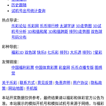
历史跟随
试机号出号统计查询
热点导读：
乐彩论坛
乐彩网
乐币排行榜
太湖字谜
3D走势图
3D试
机号分析
3D和值和尾
3D和值跨距
排列3走势图
双色球
号码分布
彩种导航：
福彩3D
双色球
快乐8
七乐彩
排列3
大乐透
排列5
7星彩
友情链接：
中国福利彩票
中国体育彩票
彩皇网
乐币点播专版
图感
觉
关于乐彩
|
联系方式
|
意见反馈
|
免责声明
|
用户协议
|
隐私政
策
|
网站地图
|
手机版
本站开奖数据仅供参考，最终结果请以福彩和体彩官方公告为
准。本站展示的模拟开机号和模拟试机号来源于网络，与福彩