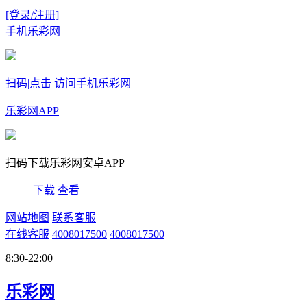
[登录/注册]
手机乐彩网
扫码|点击 访问手机乐彩网
乐彩网APP
扫码下载乐彩网安卓APP
下载
查看
网站地图
联系客服
在线客服
4008017500
4008017500
8:30-22:00
乐彩网