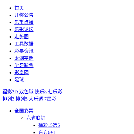
首页
开奖公告
乐币点播
乐彩论坛
走势图
工具数据
彩票资讯
太湖字谜
学习彩票
彩皇网
足球
福彩3D
双色球
快乐8
七乐彩
排列3
排列5
大乐透
7星彩
全国彩票
六省联销
福彩15选5
东方6+1