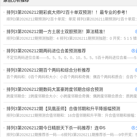
原创分析推荐
排列3第2026212期彩疯大师P2百十单双预测！！最专业的参考！
排列3第2026212期一方土居士双胆预测！算法精准！
排列3第2026212期两码进位合差预测推荐
排列3第2026212期百个两码和综合分析推荐
排列3第2026212期数码大富豪跨度邻期合综合预测
排列3第2026212期【凤凰巫师】合值邻期和升平降振幅预测
排列3第2026212期今日精胆天下杀一码推荐！连中5