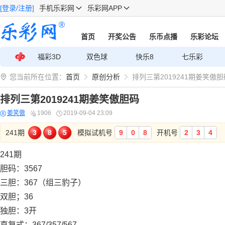
[登录/注册]
手机乐彩网
乐彩网APP
首页
开奖公告
乐币点播
乐彩论坛
福彩3D
双色球
快乐8
七乐彩
您当前所在位置：
首页
原创分析
排列三第2019241期姜笑傲胆
排列三第2019241期姜笑傲胆码
姜笑傲
1906
2019-09-04 23:09
241期
3
8
5
模拟试机号
9
0
8
开机号
2
3
4
241期
胆码：3567
三胆：367（组三豹子）
双胆；36
独胆：3开
直复式；367/357/567