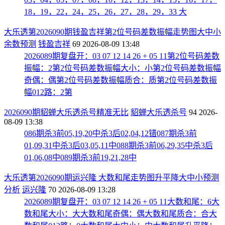
18，19，22，24，25，26，27，28，29，33 大
大乐透第2026090期钱盈吉祥第2位号码差数振幅走势图大中小
余数预测
钱盈吉祥
69
2026-08-09 13:48
2026089期复盘开：03 07 12 14 26 + 05 11第2位号码差数
振幅：2第2位号码差数振幅大小：小第2位号码差数振幅
奇偶：偶第2位号码差数振幅质合：质第2位号码差数振
幅012路：2第
2026090期貂蝉大乐透杀号精准无比
貂蝉大乐透杀号
94
2026-
08-09 13:38
086期杀3前05,19,20中杀3后02,04,12错087期杀3前
01,09,31中杀3后03,05,11中088期杀3前06,29,35中杀3后
01,06,08中089期杀3前19,21,28中
大乐透第2026090期运兴隆 大数和尾走势图升平降大中小预测
分析
运兴隆
70
2026-08-09 13:28
2026089期复盘开：03 07 12 14 26 + 05 11大数和尾：6大
数和尾大小：大大数和尾奇偶：偶大数和尾质合：合大