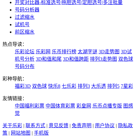
开奖对比器-标准选号|拖胆选号|定胆选号|多注批量
号码分析器
过滤缩水
试机号
前区缩水
热点导读：
乐彩论坛
乐彩网
乐币排行榜
太湖字谜
3D走势图
3D试
机号分析
3D和值和尾
3D和值跨距
排列3走势图
双色球
号码分布
彩种导航：
福彩3D
双色球
快乐8
七乐彩
排列3
大乐透
排列5
7星彩
友情链接：
中国福利彩票
中国体育彩票
彩皇网
乐币点播专版
图感
觉
关于乐彩
|
联系方式
|
意见反馈
|
免责声明
|
用户协议
|
隐私政
策
|
网站地图
|
手机版