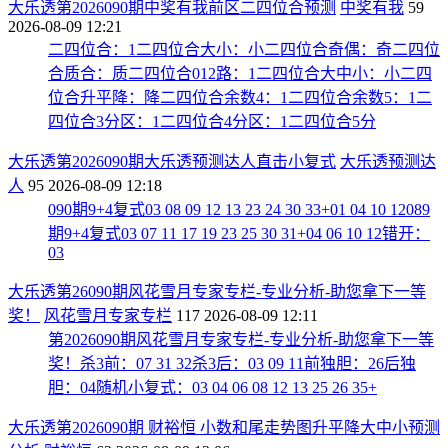
大乐透第2026090期中奖有我前区二四位合预测
中奖有我
59
2026-08-09 12:21
二四位合：1二四位合大小：小二四位合奇偶：奇二四位
合质合：质二四位合012路：1二四位合大中小：小二四
位合升平降：降二四位合余数4：1二四位合余数5：1二
四位合3分区：1二四位合4分区：1二四位合5分
大乐透第2026090期大乐透预测达人直击小复式
大乐透预测达
人
95
2026-08-09 12:18
090期9+4复式03 08 09 12 13 23 24 30 33+01 04 10 12089
期9+4复式03 07 11 17 19 23 25 30 31+04 06 10 12错开：
03
大乐透第26090期风花雪月专家专栏-专业分析-助您拿下一等
奖！
风花雪月专家专栏
117
2026-08-09 12:11
第2026090期风花雪月专家专栏-专业分析-助您拿下一等
奖！杀3前：07 31 32杀3后：03 09 11前独胆：26后独
胆：04随机小复式：03 04 06 08 12 13 25 26 35+
大乐透第2026090期 财裕恒 小数和尾走势图升平降大中小预测