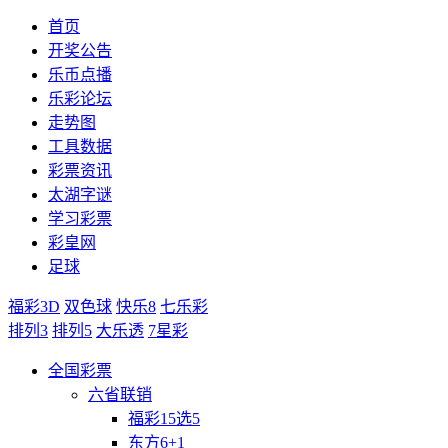
首页
开奖公告
乐币点播
乐彩论坛
走势图
工具数据
彩票资讯
太湖字谜
学习彩票
彩皇网
足球
福彩3D
双色球
快乐8
七乐彩
排列3
排列5
大乐透
7星彩
全国彩票
六省联销
福彩15选5
东方6+1