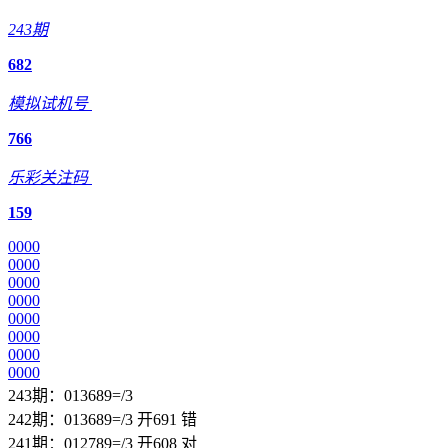
243期
6
8
2
模拟试机号
7
6
6
乐彩关注码
1
5
9
0
0
0
0
0
0
0
0
0
0
0
0
0
0
0
0
0
0
0
0
0
0
0
0
0
0
0
0
0
0
0
0
243期：013689=/3
242期：013689=/3 开691 错
241期：012789=/3 开608 对