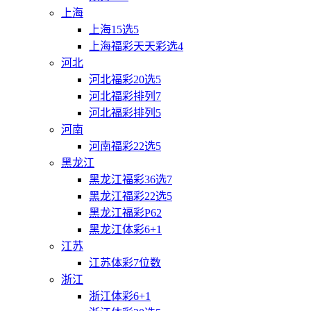
上海
上海15选5
上海福彩天天彩选4
河北
河北福彩20选5
河北福彩排列7
河北福彩排列5
河南
河南福彩22选5
黑龙江
黑龙江福彩36选7
黑龙江福彩22选5
黑龙江福彩P62
黑龙江体彩6+1
江苏
江苏体彩7位数
浙江
浙江体彩6+1