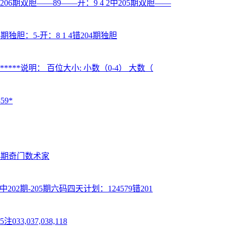
中206期双胆——89——开：9 4 2中205期双胆——
05期独胆：5-开：8 1 4错204期独胆
*****说明： 百位大小: 小数（0-4） 大数（
59*
208期奇门数术家
中202期-205期六码四天计划：124579错201
33,037,038,118