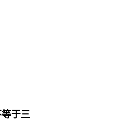
码不等于三