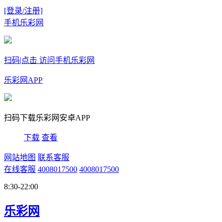
[登录/注册]
手机乐彩网
扫码|点击 访问手机乐彩网
乐彩网APP
扫码下载乐彩网安卓APP
下载
查看
网站地图
联系客服
在线客服
4008017500
4008017500
8:30-22:00
乐彩网