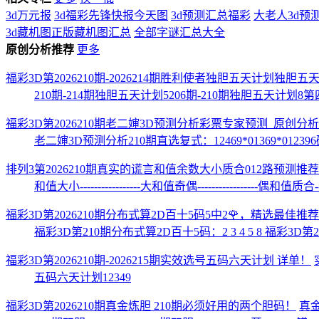
3d万元报
3d福彩先锋快报今天图
3d预测汇总福彩
大老人3d预测
3d藏机图正版藏机图汇总
全部字谜汇总大全
原创分析推荐
更多
福彩3D第2026210期-2026214期胜利使者独胆五天计划独胆五
210期-214期独胆五天计划5206期-210期独胆五天计划8第四
福彩3D第2026210期老二婶3D预测分析彩票专家预测_原创分
老二婶3D预测分析210期直选复式：12469*01369*012396码
排列3第2026210期真实的谎言和值余数大小质合012路预测推荐
和值大小-----------------大和值奇偶-----------------偶和值质合----
福彩3D第2026210期分布式算2D百十5码5中2🌹，精选最佳
福彩3D第210期分布式算2D百十5码：2 3 4 5 8 福彩3D第20
福彩3D第2026210期-2026215期实效选号五码六天计划 详单！
五码六天计划12349
福彩3D第2026210期真金炼胆 210期必须好用的两个胆码！
真