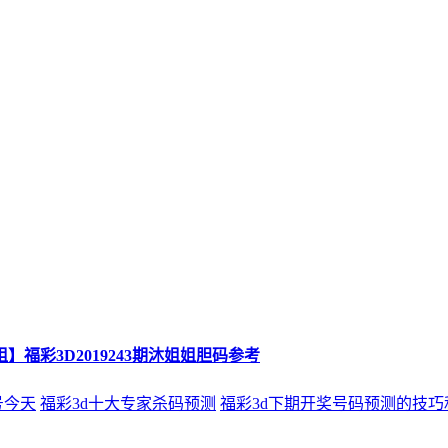
】福彩3D2019243期沐姐姐胆码参考
号今天
福彩3d十大专家杀码预测
福彩3d下期开奖号码预测的技巧