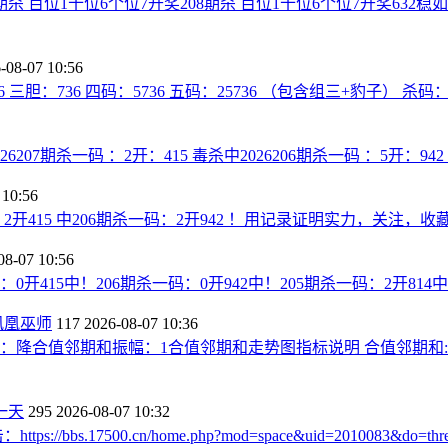
位1十位6个位7开奖208期杀 百位1十位6个位7开奖632稳如狗2
-08-07 10:56
：736 四码：5736 五码：25736 （包含组三+豹子） 杀码：1 直
026207期杀一码 ：2开：415 毒杀中2026206期杀一码 ：5开：942
 10:56
码：2开415 中206期杀一码：2开942 ！用记录证明实力，关注，
08-07 10:56
：0开415中！206期杀一码：0开942中！205期杀一码：2开814中
凤凰巫师
117
2026-08-07 10:36
升平降：降合值邻期和振幅：1合值邻期和走势图指标说明 合值邻期和
一天
295
2026-08-07 10:32
7500.cn/home.php?mod=space&uid=2010083&do=thr