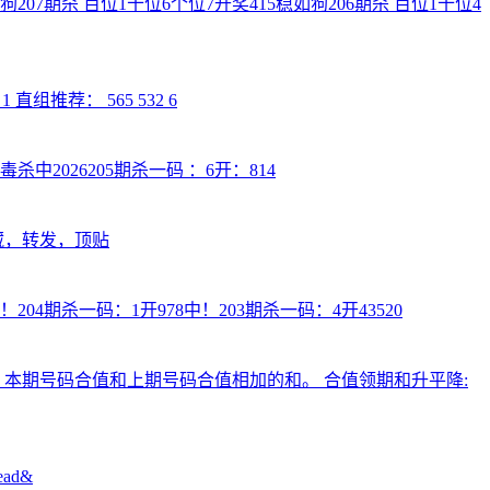
07期杀 百位1十位6个位7开奖415稳如狗206期杀 百位1十位4
组推荐： 565 532 6
 毒杀中2026205期杀一码 ：6开：814
收藏，转发，顶贴
！204期杀一码：1开978中！203期杀一码：4开43520
: 本期号码合值和上期号码合值相加的和。 合值领期和升平降:
ead&