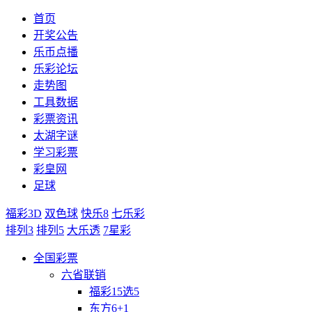
首页
开奖公告
乐币点播
乐彩论坛
走势图
工具数据
彩票资讯
太湖字谜
学习彩票
彩皇网
足球
福彩3D
双色球
快乐8
七乐彩
排列3
排列5
大乐透
7星彩
全国彩票
六省联销
福彩15选5
东方6+1