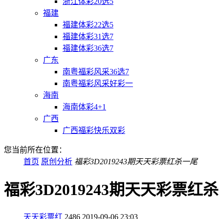
浙江体彩20选5
福建
福建体彩22选5
福建体彩31选7
福建体彩36选7
广东
南粤福彩风采36选7
南粤福彩风采好彩一
海南
海南体彩4+1
广西
广西福彩快乐双彩
您当前所在位置：
首页
原创分析
福彩3D2019243期天天彩票红杀一尾
福彩3D2019243期天天彩票红
天天彩票红
2486
2019-09-06 23:03