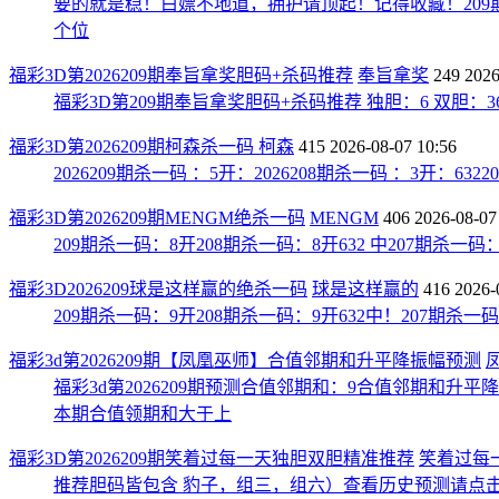
要的就是稳！白嫖不地道，拥护请顶起！记得收藏！209期杀 百
个位
福彩3D第2026209期奉旨拿奖胆码+杀码推荐
奉旨拿奖
249
2026
福彩3D第209期奉旨拿奖胆码+杀码推荐 独胆：6 双胆：36 三胆
福彩3D第2026209期柯森杀一码
柯森
415
2026-08-07 10:56
2026209期杀一码 ：5开：2026208期杀一码 ：3开：6322
福彩3D第2026209期MENGM绝杀一码
MENGM
406
2026-08-07
209期杀一码：8开208期杀一码：8开632 中207期杀一
福彩3D2026209球是这样赢的绝杀一码
球是这样赢的
416
2026-
209期杀一码：9开208期杀一码：9开632中！207期杀一码
福彩3d第2026209期【凤凰巫师】合值邻期和升平降振幅预测
福彩3d第2026209期预测合值邻期和：9合值邻期和
本期合值领期和大于上
福彩3D第2026209期笑着过每一天独胆双胆精准推荐
笑着过每
推荐胆码皆包含 豹子，组三，组六）查看历史预测请点击：https://bbs.1