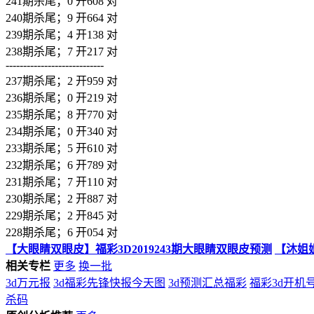
241期杀尾；0 开608 对
240期杀尾；9 开664 对
239期杀尾；4 开138 对
238期杀尾；7 开217 对
----------------------------
237期杀尾；2 开959 对
236期杀尾；0 开219 对
235期杀尾；8 开770 对
234期杀尾；0 开340 对
233期杀尾；5 开610 对
232期杀尾；6 开789 对
231期杀尾；7 开110 对
230期杀尾；2 开887 对
229期杀尾；2 开845 对
228期杀尾；6 开054 对
【大眼睛双眼皮】福彩3D2019243期大眼睛双眼皮预测
【沐姐姐
相关专栏
更多
换一批
3d万元报
3d福彩先锋快报今天图
3d预测汇总福彩
福彩3d开机
杀码