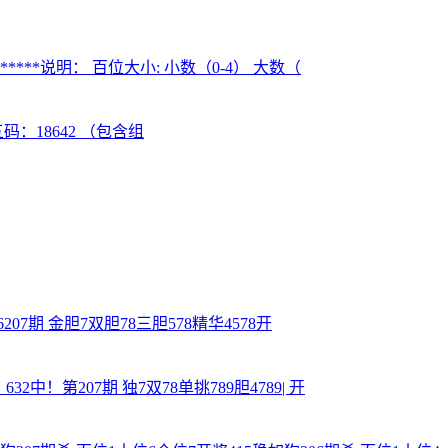
*****说明： 百位大小: 小数（0-4） 大数（
五码：18642 （包含组
6207期 金胆7双胆78三胆578精华4578开
2中！第207期 独7双78单挑789胆4789| 开