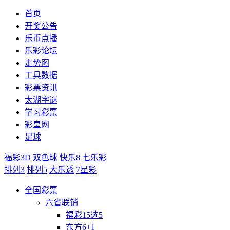
首页
开奖公告
乐币点播
乐彩论坛
走势图
工具数据
彩票资讯
太湖字谜
学习彩票
彩皇网
足球
福彩3D
双色球
快乐8
七乐彩
排列3
排列5
大乐透
7星彩
全国彩票
六省联销
福彩15选5
东方6+1