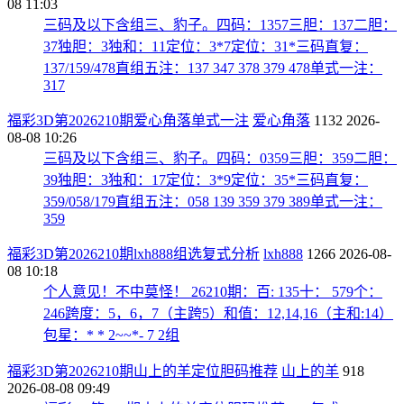
08 11:03
三码及以下含组三、豹子。四码：1357三胆：137二胆：
37独胆：3独和：11定位：3*7定位：31*三码直复：
137/159/478直组五注：137 347 378 379 478单式一注：
317
福彩3D第2026210期爱心角落单式一注
爱心角落
1132
2026-
08-08 10:26
三码及以下含组三、豹子。四码：0359三胆：359二胆：
39独胆：3独和：17定位：3*9定位：35*三码直复：
359/058/179直组五注：058 139 359 379 389单式一注：
359
福彩3D第2026210期lxh888组选复式分析
lxh888
1266
2026-08-
08 10:18
个人意见！不中莫怪！ 26210期：百: 135十： 579个：
246跨度：5，6，7（主跨5）和值：12,14,16（主和:14）
包星：* * 2~~*- 7 2组
福彩3D第2026210期山上的羊定位胆码推荐
山上的羊
918
2026-08-08 09:49