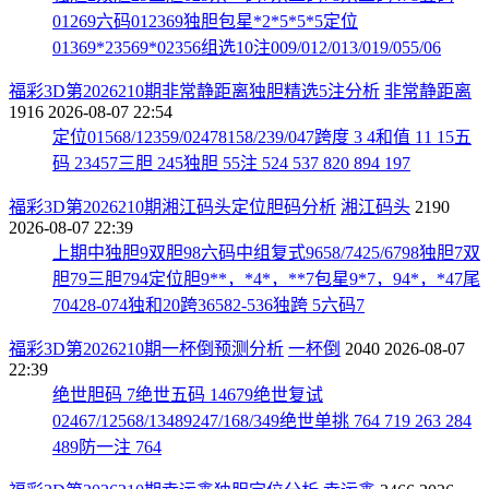
01269六码012369独胆包星*2*5*5*5定位
01369*23569*02356组选10注009/012/013/019/055/06
福彩3D第2026210期非常静距离独胆精选5注分析
非常静距离
1916
2026-08-07 22:54
定位01568/12359/02478158/239/047跨度 3 4和值 11 15五
码 23457三胆 245独胆 55注 524 537 820 894 197
福彩3D第2026210期湘江码头定位胆码分析
湘江码头
2190
2026-08-07 22:39
上期中独胆9双胆98六码中组复式9658/7425/6798独胆7双
胆79三胆794定位胆9**，*4*，**7包星9*7，94*，*47尾
70428-074独和20跨36582-536独跨 5六码7
福彩3D第2026210期一杯倒预测分析
一杯倒
2040
2026-08-07
22:39
绝世胆码 7绝世五码 14679绝世复试
02467/12568/13489247/168/349绝世单挑 764 719 263 284
489防一注 764