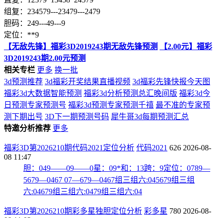
组复：234579---23479---2479
胆码：249---49---9
定位：**9
【无敌先锋】福彩3D2019243期无敌先锋预测
【2.00元】福彩
3D2019243期2.00元预测
相关专栏
更多
换一批
3d预测推荐
3d福彩开奖结果直播视频
3d福彩先锋快报今天图
福彩3d大数据智能预测
福彩3d分析预测总汇晚间版
福彩3d今
日预测专家预测号
福彩3d预测专家预测千禧
最不准的专家预
测下期出号
3D下一期预测号码
犀牛哥3d每期预测汇总
特邀分析推荐
更多
福彩3D第2026210期代码2021定位分析
代码2021
626
2026-08-
08 11:47
胆：049——09——0星：09*和：13跨：9定位：0789—
5679—0467 07—679—0467组三组六:045679组三组
六:04679组三组六:0479组三组六:04
福彩3D第2026210期彩多星独胆定位分析
彩多星
780
2026-08-