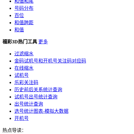
和值和尾
号码分布
百位
和值跨距
和值
福彩3D热门工具
更多
过滤缩水
金码试机号和开机号关注码对应码
在线缩水
试机号
乐彩关注码
历史前后关系统计查询
试机号出号统计查询
出号统计查询
选号统计图表-模拟大数据
开机号
热点导读：