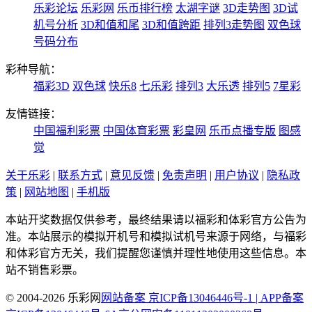
乐彩论坛
乐彩网
乐币排行榜
太湖字谜
3D走势图
3D试
机号分析
3D和值和尾
3D和值跨距
排列3走势图
双色球
号码分布
彩种导航：
福彩3D
双色球
快乐8
七乐彩
排列3
大乐透
排列5
7星彩
友情链接：
中国福利彩票
中国体育彩票
彩皇网
乐币点播专版
图感
觉
关于乐彩
|
联系方式
|
意见反馈
|
免责声明
|
用户协议
|
隐私政
策
|
网站地图
|
手机版
本站开奖数据仅供参考，最终结果请以福彩和体彩官方公告为
准。本站展示的模拟开机号和模拟试机号来源于网络，与福彩
和体彩官方无关，我们提醒您谨慎并理性地使用这些信息。本
站不销售彩票。
© 2004-2026 乐彩网
网站备案 京ICP备13046446号-1 | APP备案