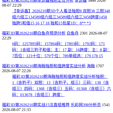
福彩3D第2026210期幸运鑫独胆定位分析
幸运鑫
3466
2026-
08-07 22:29
【幸运鑫】2026210期3D个人看法独胆8 双胆38 三胆348
组六组三134589组六组三34589组六组三3458跨度1458
独跨5和值15 16 17 18 独和15包星1D：8** *3
福彩3D第2026210期白鱼舟预测分析
白鱼舟
2301
2026-08-07
22:29
6码：1257895码：157894码：17893码：1792码：171
码：1含组三豹子和值：主：17 副：16跨度：主：8 副：
7百位：123十位：579个位：789单组选：179 178 15
福彩3D第2026210期海融独胆和值跨度实战分析
海融
1707
2026-08-07 22:26
福彩3D第2026210期海融独胆和值跨度实战分析独胆：
1（含豹子）双胆：13（含豹子，组三）三码：138（含
组三）四码：1368（含组三）五码：01368（含组三）六
码：013678（含组三）跨度：
福彩3D第2026210期实战15注直组推荐
乐彩网398分析员
1541
2026-08-07 21:33