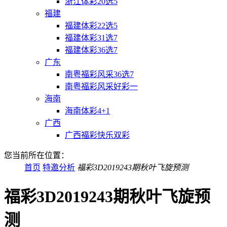
浙江体彩20选5
福建
福建体彩22选5
福建体彩31选7
福建体彩36选7
广东
南粤福彩风采36选7
南粤福彩风采好彩一
海南
海南体彩4+1
广西
广西福彩快乐双彩
您当前所在位置：
首页
特邀分析
福彩3D2019243期秋叶飞旋预测
福彩3D2019243期秋叶飞旋预
测