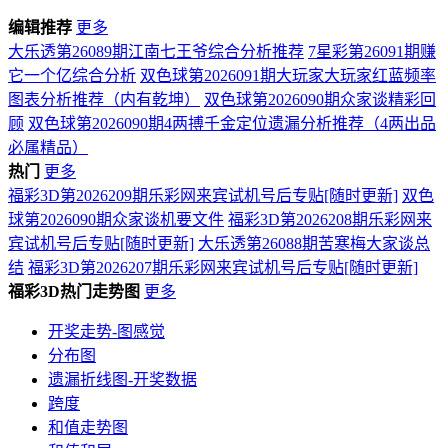
编辑推荐
更多
大乐透第26089期江南七王爷综合分析推荐
7星彩第26091期赚
它一个亿综合分析
双色球第2026091期大玩家大玩家红蓝频率
图表分析推荐（内有乾坤）
双色球第2026090期众家谈精彩回
顾
双色球第2026090期4两搏千金定位遗漏分析推荐（4两出品
必属精品）
热门
更多
福彩3D第2026209期乐彩网来宾试机号后专贴[随时更新]
双色
球第2026090期众家谈机要文件
福彩3D第2026208期乐彩网来
宾试机号后专贴[随时更新]
大乐透第26088期苦寒梅大家谈总
结
福彩3D第2026207期乐彩网来宾试机号后专贴[随时更新]
福彩3D热门走势图
更多
开奖走势-图感觉
分布图
遗漏折线图-开奖数据
跨度
和值走势图