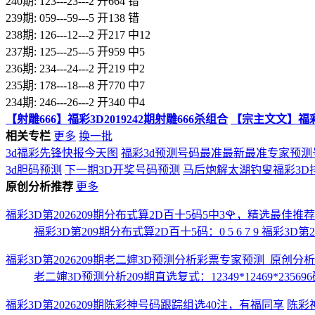
240期: 123---23---2 开664 错
239期: 059---59---5 开138 错
238期: 126---12---2 开217 中12
237期: 125---25---5 开959 中5
236期: 234---24---2 开219 中2
235期: 178---18---8 开770 中7
234期: 246---26---2 开340 中4
【射雕666】福彩3D2019242期射雕666杀组合
【宗主文文】福彩3
相关专栏
更多
换一批
3d福彩先锋快报今天图
福彩3d预测号码最准最新最准专家预测
3d胆码预测
下一期3D开奖号码预测
马后炮解太湖钓叟福彩3D
原创分析推荐
更多
福彩3D第2026209期分布式算2D百十5码5中3🌹，精选最佳
福彩3D第209期分布式算2D百十5码：0 5 6 7 9 福彩3D第20
福彩3D第2026209期老二婶3D预测分析彩票专家预测_原创分
老二婶3D预测分析209期直选复式：12349*12469*235696码
福彩3D第2026209期陈彩神号码跟踪组选40注，有福同享
陈彩