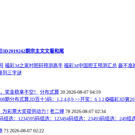
D2019242期宗主文文看和尾
号
福彩3d之家村胆码预测高手
福彩3d中国胆王预测汇总
最不准
排列三字谜
推荐，奖金稳拿不空！
分布式算
20
2026-08-07 04:19
8期分布式算2D百十5码：1,2,4,8,9 >>开奖：6 3 2 ❎福彩3D第20
析_为彩票大奖提供动力 !
老二婶
78
2026-08-07 02:34
组选：1234595码组选：123494码组选：23493码组选：249组选20注推
神
73
2026-08-07 02:22