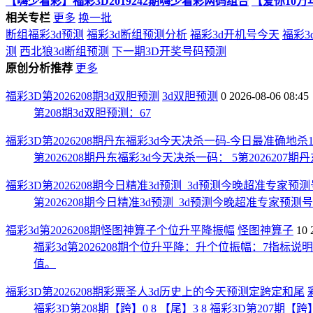
【嗨少看彩】福彩3D2019242期嗨少看彩两码组合
【爱你10万年
相关专栏
更多
换一批
断组福彩3d预测
福彩3d断组预测分析
福彩3d开机号今天
福彩3
测
西北狼3d断组预测
下一期3D开奖号码预测
原创分析推荐
更多
福彩3D第2026208期3d双胆预测
3d双胆预测
0
2026-08-06 08:45
第208期3d双胆预测：67
福彩3D第2026208期丹东福彩3d今天决杀一码-今日最准确地杀
第2026208期丹东福彩3d今天决杀一码： 5第2026207期丹
福彩3D第2026208期今日精准3d预测_3d预测今晚超准专家预
第2026208期今日精准3d预测_3d预测今晚超准专家预测号！6
福彩3d第2026208期怪图神算子个位升平降振幅
怪图神算子
10
福彩3d第2026208期个位升平降：升个位振幅：7指
值。
福彩3D第2026208期彩票圣人3d历史上的今天预测定跨定和尾
福彩3D第208期【跨】0 8 【尾】3 8 福彩3D第207期【跨】2