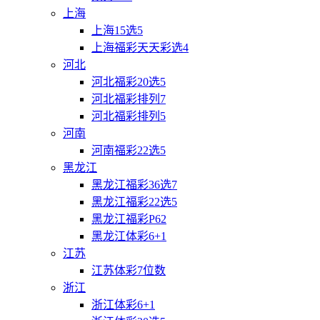
上海
上海15选5
上海福彩天天彩选4
河北
河北福彩20选5
河北福彩排列7
河北福彩排列5
河南
河南福彩22选5
黑龙江
黑龙江福彩36选7
黑龙江福彩22选5
黑龙江福彩P62
黑龙江体彩6+1
江苏
江苏体彩7位数
浙江
浙江体彩6+1