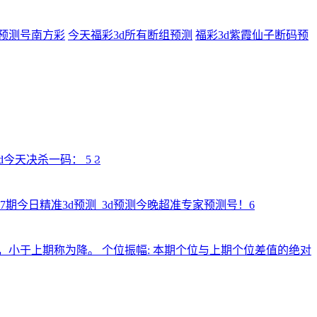
d预测号南方彩
今天福彩3d所有断组预测
福彩3d紫霞仙子断码预
3d今天决杀一码： 5 Ϩ
26207期今日精准3d预测_3d预测今晚超准专家预测号！6
平，小于上期称为降。 个位振幅: 本期个位与上期个位差值的绝对