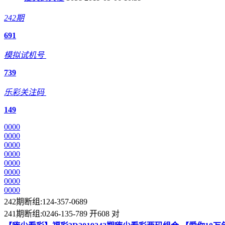
242期
6
9
1
模拟试机号
7
3
9
乐彩关注码
1
4
9
0
0
0
0
0
0
0
0
0
0
0
0
0
0
0
0
0
0
0
0
0
0
0
0
0
0
0
0
0
0
0
0
242期断组:124-357-0689
241期断组:0246-135-789 开608 对