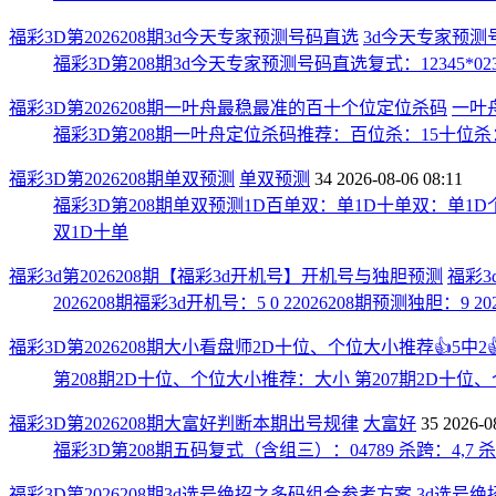
福彩3D第2026208期3d今天专家预测号码直选
3d今天专家预测
福彩3D第208期3d今天专家预测号码直选复式：12345*02345*
福彩3D第2026208期一叶舟最稳最准的百十个位定位杀码
一叶
福彩3D第208期一叶舟定位杀码推荐：百位杀：15十位杀：02
福彩3D第2026208期单双预测
单双预测
34
2026-08-06 08:11
福彩3D第208期单双预测1D百单双：单1D十单双：单1D
双1D十单
福彩3d第2026208期【福彩3d开机号】开机号与独胆预测
福彩3
2026208期福彩3d开机号：5 0 22026208期预测独胆：9 202
福彩3D第2026208期大小看盘师2D十位、个位大小推荐👍5中
第208期2D十位、个位大小推荐：大小 第207期2D十位、
福彩3D第2026208期大富好判断本期出号规律
大富好
35
2026-0
福彩3D第208期五码复式（含组三）：04789 杀跨：4,7 杀
福彩3D第2026208期3d选号绝招之多码组合参考方案
3d选号绝