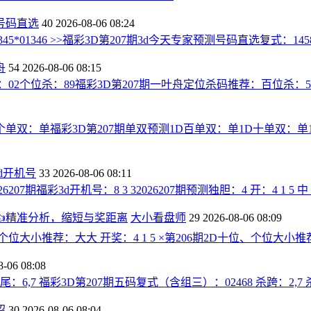
号码直选
40
2026-08-06 08:24
01346 >>福彩3D第207期3d今天专家预测号码直选复式：14589*34
舟
54
2026-08-06 08:15
个位杀：89福彩3D第207期一叶舟定位杀码推荐：百位杀：56十位杀：4
个单双：单福彩3D第207期单双预测1D百单双：单1D十单双：单1
d开机号
33
2026-08-06 08:11
6207期福彩3d开机号：8 3 32026207期预测独胆：4 开：4 1 5 中 
2👍精准分析，缩短与奖距离
大小看盘师
29
2026-08-06 08:09
个位大小推荐：大大 开奖：4 1 5 ×第206期2D十位、个位大小推
8-06 08:08
尾：6,7 福彩3D第207期五码复式（含组三）：02468 杀跨：2,7 
招
30
2026-08-06 08:04