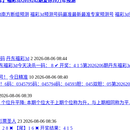
】福彩3D2019242期爱你10万年预测
d南方断组预测
福彩3d预测号码最准最新最准专家预测号
福彩3
1码
丹东福彩3d
2
2026-08-06 08:44
东福彩3d今天决杀一码： 8 ✔ 开奖：4 1 5第2026206期丹东福彩
测号！
今日精准
10
2026-08-06 08:40
码：0345795码：045794码：04593胆：045双胆：05第20
2026-08-06 08:39
标说明 个位升平降: 本期个位大于上期个位称为升，与上期相同称为
彩票圣人
23
2026-08-06 08:36
 8 ✖ 【尾】1 6 ✖ 开奖结果：4 1 5