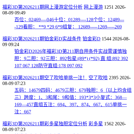
福彩3D第2026211期网上漫游定位分析
网上漫游
1251
2026-
08-09 09:49
百位；02469----046十位；01289----128个位；12489---
-129看胆； **9 *29 6*9组复； 12689-----1269-----269
福彩3D第2026211期铂金彩D实战条件
铂金彩D
1544
2026-08-
09 09:24
铂金彩D2026年福彩3D第211期自用条件实战需谨慎独
胆：9二胆：92三胆：892包星:(89*) (*92) 直 组:892 392
107 067 128防守直组:178 097 092
福彩3D第2026211期空了吹哈单挑一注！
空了吹哈
2395
2026-
08-09 07:23
五码：14679四码：4679三胆：679独胆：6（以上均含组
三）跨度：1、3和尾：9和值：193*3*3小复式：368—
169—457直组五注：694、397、874、667、615单挑一
注：667
福彩3D第2026211期彩多星独胆定位分析
彩多星
1562
2026-
08-09 07:23