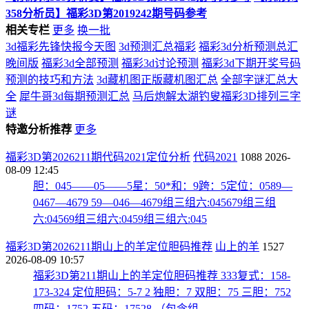
358分析员】福彩3D第2019242期号码参考
相关专栏
更多
换一批
3d福彩先锋快报今天图
3d预测汇总福彩
福彩3d分析预测总汇
晚间版
福彩3d全部预测
福彩3d讨论预测
福彩3d下期开奖号码
预测的技巧和方法
3d藏机图正版藏机图汇总
全部字谜汇总大
全
犀牛哥3d每期预测汇总
马后炮解太湖钓叟福彩3D排列三字
谜
特邀分析推荐
更多
福彩3D第2026211期代码2021定位分析
代码2021
1088
2026-
08-09 12:45
胆：045——05——5星：50*和：9跨：5定位：0589—
0467—4679 59—046—4679组三组六:045679组三组
六:04569组三组六:0459组三组六:045
福彩3D第2026211期山上的羊定位胆码推荐
山上的羊
1527
2026-08-09 10:57
福彩3D第211期山上的羊定位胆码推荐 333复式：158-
173-324 定位胆码：5-7 2 独胆：7 双胆：75 三胆：752
四码：1752 五码：17528 （包含组