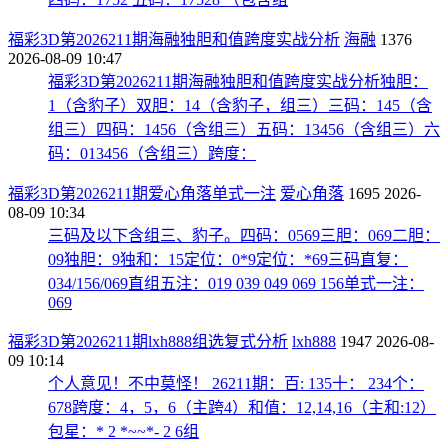
福彩3D第2026211期海融独胆和值跨度实战分析
海融
1376
2026-08-09 10:47
福彩3D第2026211期海融独胆和值跨度实战分析独胆：
1（含豹子）双胆：14（含豹子，组三）三码：145（含
组三）四码：1456（含组三）五码：13456（含组三）六
码：013456（含组三）跨度：
福彩3D第2026211期爱心角落单式一注
爱心角落
1695
2026-
08-09 10:34
三码及以下含组三、豹子。四码：0569三胆：069二胆：
09独胆：9独和：15定位：0*9定位：*69三码直复：
034/156/069直组五注：019 039 049 069 156单式一注：
069
福彩3D第2026211期lxh888组选复式分析
lxh888
1947
2026-08-
09 10:14
个人意见！不中莫怪！ 26211期：百: 135十： 234个：
678跨度：4，5，6（主跨4）和值：12,14,16（主和:12）
包星：* 2 *~~*- 2 6组