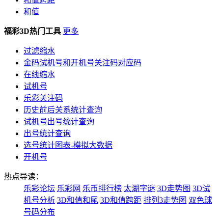
和值
福彩3D热门工具
更多
过滤缩水
金码试机号和开机号关注码对应码
在线缩水
试机号
乐彩关注码
历史前后关系统计查询
试机号出号统计查询
出号统计查询
选号统计图表-模拟大数据
开机号
热点导读：
乐彩论坛
乐彩网
乐币排行榜
太湖字谜
3D走势图
3D试
机号分析
3D和值和尾
3D和值跨距
排列3走势图
双色球
号码分布