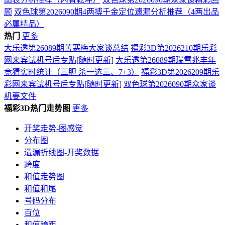
顾
双色球第2026090期4两搏千金定位遗漏分析推荐（4两出品
必属精品）
热门
更多
大乐透第26089期苦寒梅大家谈总结
福彩3D第2026210期乐彩
网来宾试机号后专贴[随时更新]
大乐透第26089期瑞雪兆丰年
竞猜实时统计（三胆 杀一选三、7+3）
福彩3D第2026209期乐
彩网来宾试机号后专贴[随时更新]
双色球第2026090期众家谈
机要文件
福彩3D热门走势图
更多
开奖走势-图感觉
分布图
遗漏折线图-开奖数据
跨度
和值走势图
和值和尾
号码分布
百位
和值跨距