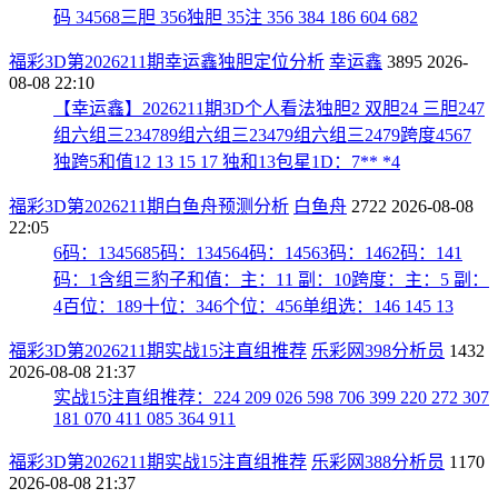
码 34568三胆 356独胆 35注 356 384 186 604 682
福彩3D第2026211期幸运鑫独胆定位分析
幸运鑫
3895
2026-
08-08 22:10
【幸运鑫】2026211期3D个人看法独胆2 双胆24 三胆247
组六组三234789组六组三23479组六组三2479跨度4567
独跨5和值12 13 15 17 独和13包星1D：7** *4
福彩3D第2026211期白鱼舟预测分析
白鱼舟
2722
2026-08-08
22:05
6码：1345685码：134564码：14563码：1462码：141
码：1含组三豹子和值：主：11 副：10跨度：主：5 副：
4百位：189十位：346个位：456单组选：146 145 13
福彩3D第2026211期实战15注直组推荐
乐彩网398分析员
1432
2026-08-08 21:37
实战15注直组推荐：224 209 026 598 706 399 220 272 307
181 070 411 085 364 911
福彩3D第2026211期实战15注直组推荐
乐彩网388分析员
1170
2026-08-08 21:37