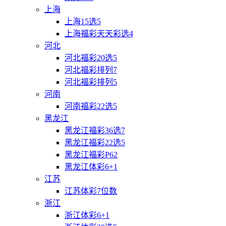
上海
上海15选5
上海福彩天天彩选4
河北
河北福彩20选5
河北福彩排列7
河北福彩排列5
河南
河南福彩22选5
黑龙江
黑龙江福彩36选7
黑龙江福彩22选5
黑龙江福彩P62
黑龙江体彩6+1
江苏
江苏体彩7位数
浙江
浙江体彩6+1