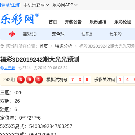
[登录/注册]
手机乐彩网
乐彩网APP
首页
开奖公告
乐币点播
乐彩论坛
福彩3D
双色球
快乐8
七乐彩
您当前所在位置：
首页
特邀分析
福彩3D2019242期大光光预
福彩3D2019242期大光光预测
大光光
2744
2019-09-06 08:24
242期
6
9
1
模拟试机号
7
3
9
乐彩关注码
1
4
三胆：026
双胆：26
独胆：6
定位星：0** *2* **6
5X5X5复式：54083/92847/63257
3X3X3复式：054/279/632