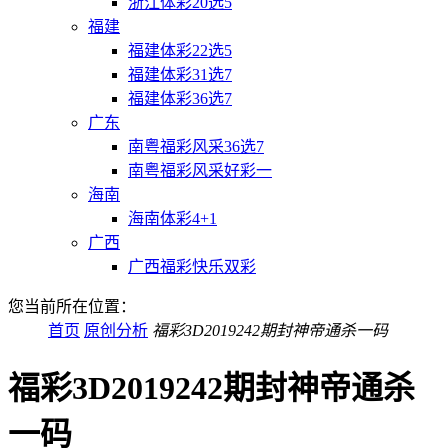
浙江体彩20选5
福建
福建体彩22选5
福建体彩31选7
福建体彩36选7
广东
南粤福彩风采36选7
南粤福彩风采好彩一
海南
海南体彩4+1
广西
广西福彩快乐双彩
您当前所在位置：
首页
原创分析
福彩3D2019242期封神帝通杀一码
福彩3D2019242期封神帝通杀
一码