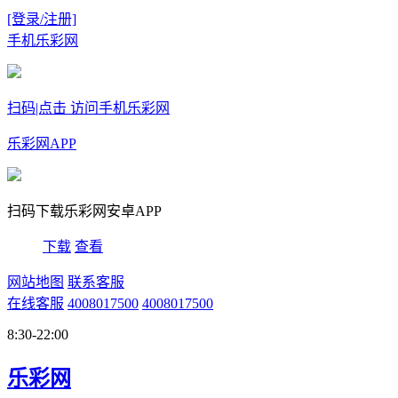
[登录/注册]
手机乐彩网
扫码|点击 访问手机乐彩网
乐彩网APP
扫码下载乐彩网安卓APP
下载
查看
网站地图
联系客服
在线客服
4008017500
4008017500
8:30-22:00
乐彩网