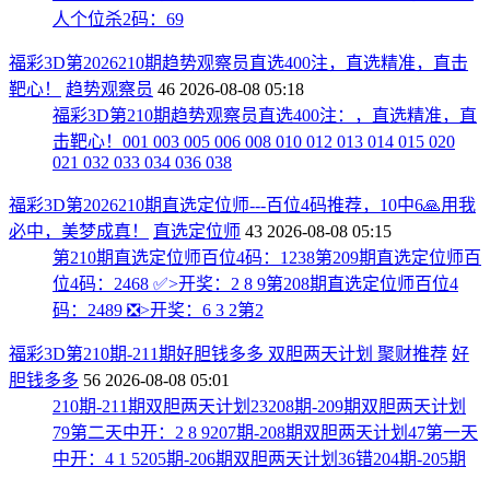
人个位杀2码：69
福彩3D第2026210期趋势观察员直选400注，直选精准，直击
靶心！
趋势观察员
46
2026-08-08 05:18
福彩3D第210期趋势观察员直选400注：，直选精准，直
击靶心！001 003 005 006 008 010 012 013 014 015 020
021 032 033 034 036 038
福彩3D第2026210期直选定位师---百位4码推荐，10中6🙏用我
必中，美梦成真！
直选定位师
43
2026-08-08 05:15
第210期直选定位师百位4码：1238第209期直选定位师百
位4码：2468 ✅>开奖：2 8 9第208期直选定位师百位4
码：2489 ❎>开奖：6 3 2第2
福彩3D第210期-211期好胆钱多多 双胆两天计划 聚财推荐
好
胆钱多多
56
2026-08-08 05:01
210期-211期双胆两天计划23208期-209期双胆两天计划
79第二天中开：2 8 9207期-208期双胆两天计划47第一天
中开：4 1 5205期-206期双胆两天计划36错204期-205期