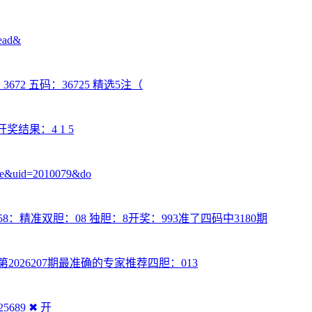
ead&
3672 五码：36725 精选5注（
奖结果：4 1 5
id=2010079&do
058：精准双胆：08 独胆：8开奖：993准了四码中3180期
d第2026207期最准确的专家推荐四胆：013
689 ✖ 开