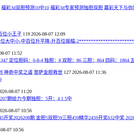
福彩3d双胆预测10中10
福彩3d专家预测独胆双胆
赢彩天下与你
 百位小王子
119
2026-08-07 12:09
小-中百位升平降-升百位振幅-2***********************
08-07 11:52
47 定位胆码：6-8-4 独胆：8 双胆：86 三胆：864 四码：1864 
计划 神奇中奖之道
菩萨金胆救世
127
2026-08-07 11:36
9
026-08-07 11:20
207期给力今期独胆：5开：4 1 5中
026-08-07 10:56
开奖2026208期 金胆5双胆59三胆459精华2459开奖632中奖 202
-08-07 10:56