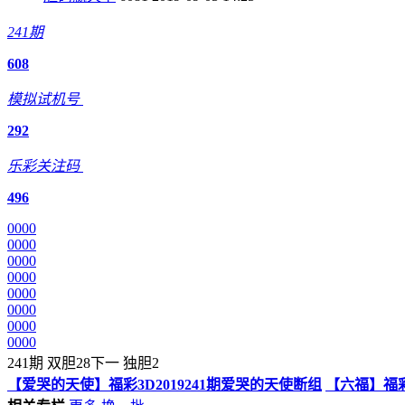
241期
6
0
8
模拟试机号
2
9
2
乐彩关注码
4
9
6
0
0
0
0
0
0
0
0
0
0
0
0
0
0
0
0
0
0
0
0
0
0
0
0
0
0
0
0
0
0
0
0
241期 双胆28下一 独胆2
【爱哭的天使】福彩3D2019241期爱哭的天使断组
【六福】福彩