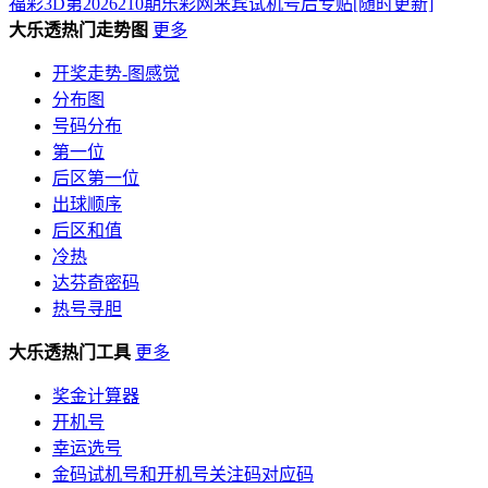
福彩3D第2026210期乐彩网来宾试机号后专贴[随时更新]
大乐透热门走势图
更多
开奖走势-图感觉
分布图
号码分布
第一位
后区第一位
出球顺序
后区和值
冷热
达芬奇密码
热号寻胆
大乐透热门工具
更多
奖金计算器
开机号
幸运选号
金码试机号和开机号关注码对应码