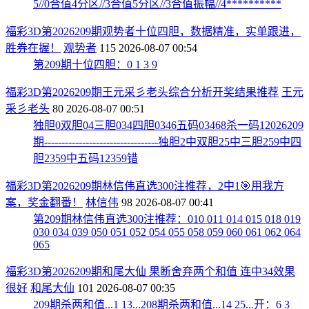
5//0合值4分区//3合值5分区//3合值振幅//4**********
福彩3D第2026209期观势者十位四胆，数据精准，实单跟进，
胜券在握！
观势者
115
2026-08-07 00:54
第209期十位四胆：0 1 3 9
福彩3D第2026209期王元采彡老头综合分析开奖结果推荐
王元
采彡老头
80
2026-08-07 00:51
独胆0双胆04三胆034四胆0346五码03468杀一码12026209
期---------------------------------独胆2中双胆25中三胆259中四
胆2359中五码12359错
福彩3D第2026209期林信伟直选300注推荐，2中1🎯用我方
案，奖金翻番！
林信伟
98
2026-08-07 00:41
第209期林信伟直选300注推荐：010 011 014 015 018 019
030 034 039 050 051 052 054 055 058 059 060 061 062 064
065
福彩3D第2026209期和尾大仙 果断舍弃两个和值 连中34效果
很好
和尾大仙
101
2026-08-07 00:35
209期杀两和值...1 13...208期杀两和值...14 25...开：6 3