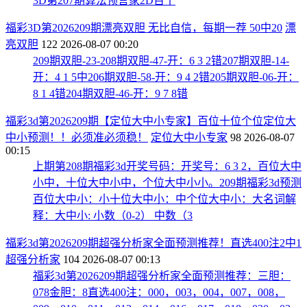
3D第207期算法预言家2D百十
福彩3D第2026209期漂亮双胆 无比自信，每期一荐 50中20
漂
亮双胆
122
2026-08-07 00:20
209期双胆-23-208期双胆-47-开：6 3 2错207期双胆-14-
开：4 1 5中206期双胆-58-开：9 4 2错205期双胆-06-开：
8 1 4错204期双胆-46-开：9 7 8错
福彩3d第2026209期【定位大中小专家】百位十位个位定位大
中小预测！！必须准必须稳！
定位大中小专家
98
2026-08-07
00:15
上期第208期福彩3d开奖号码：开奖号：6 3 2，百位大中
小中，十位大中小中，个位大中小小。209期福彩3d预测
百位大中小：小十位大中小：中个位大中小：大名词解
释：大中小: 小数（0-2） 中数（3
福彩3d第2026209期超强分析家全面预测推荐！直选400注2中1
超强分析家
104
2026-08-07 00:13
福彩3d第2026209期超强分析家全面预测推荐：三胆：
078金胆：8直选400注：000，003，004，007，008，