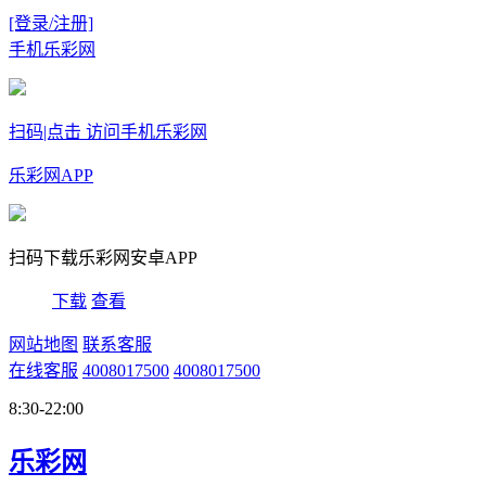
[登录/注册]
手机乐彩网
扫码|点击 访问手机乐彩网
乐彩网APP
扫码下载乐彩网安卓APP
下载
查看
网站地图
联系客服
在线客服
4008017500
4008017500
8:30-22:00
乐彩网