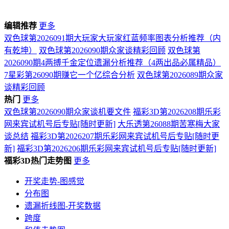
编辑推荐
更多
双色球第2026091期大玩家大玩家红蓝频率图表分析推荐（内
有乾坤）
双色球第2026090期众家谈精彩回顾
双色球第
2026090期4两搏千金定位遗漏分析推荐（4两出品必属精品）
7星彩第26090期赚它一个亿综合分析
双色球第2026089期众家
谈精彩回顾
热门
更多
双色球第2026090期众家谈机要文件
福彩3D第2026208期乐彩
网来宾试机号后专贴[随时更新]
大乐透第26088期苦寒梅大家
谈总结
福彩3D第2026207期乐彩网来宾试机号后专贴[随时更
新]
福彩3D第2026206期乐彩网来宾试机号后专贴[随时更新]
福彩3D热门走势图
更多
开奖走势-图感觉
分布图
遗漏折线图-开奖数据
跨度