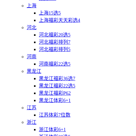
上海
上海15选5
上海福彩天天彩选4
河北
河北福彩20选5
河北福彩排列7
河北福彩排列5
河南
河南福彩22选5
黑龙江
黑龙江福彩36选7
黑龙江福彩22选5
黑龙江福彩P62
黑龙江体彩6+1
江苏
江苏体彩7位数
浙江
浙江体彩6+1