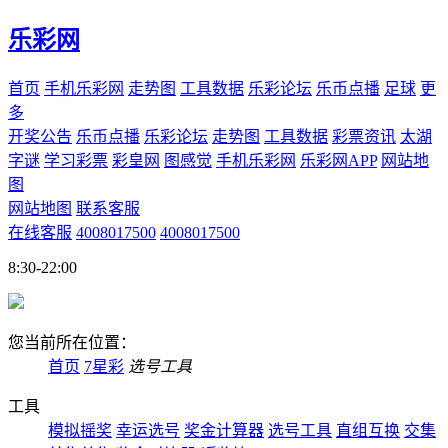
乐彩网
首页
手机乐彩网
走势图
工具数据
乐彩论坛
乐币点播
足球
更
多
开奖公告
乐币点播
乐彩论坛
走势图
工具数据
彩票资讯
太湖
字谜
学习彩票
彩皇网
图感觉
手机乐彩网
乐彩网APP
网站地
图
网站地图
联系客服
在线客服
4008017500
4008017500
8:30-22:00
您当前所在位置：
首页
7星彩
选号工具
工具
模拟摇奖
幸运选号
奖金计算器
选号工具
直组互换
交集