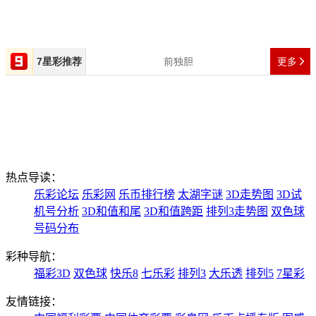
热点导读：
乐彩论坛
乐彩网
乐币排行榜
太湖字谜
3D走势图
3D试
机号分析
3D和值和尾
3D和值跨距
排列3走势图
双色球
号码分布
彩种导航：
福彩3D
双色球
快乐8
七乐彩
排列3
大乐透
排列5
7星彩
友情链接：