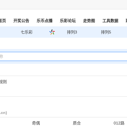
首页
开奖公告
乐币点播
乐彩论坛
走势图
工具数据
七乐彩
排列3
排列5
规则
cn)
奇偶
质合
012路