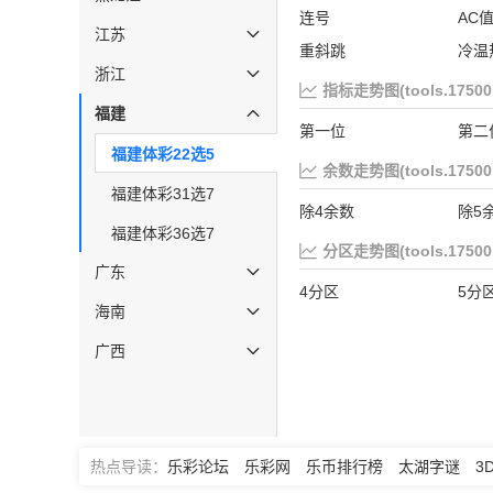
连号
AC
江苏
重斜跳
冷温
浙江
指标走势图(tools.17500.
福建
第一位
第二
福建体彩22选5
余数走势图(tools.17500.
福建体彩31选7
除4余数
除5
福建体彩36选7
分区走势图(tools.17500.
广东
4分区
5分
海南
广西
热点导读：
乐彩论坛
乐彩网
乐币排行榜
太湖字谜
3