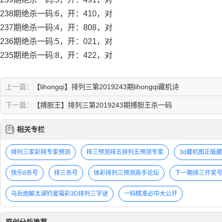
238期绝杀一码:6，开：410，对
237期绝杀一码:4，开：808，对
236期绝杀一码:5，开：021，对
235期绝杀一码:8，开：422，对
【lihongqi】排列三第2019243期lihongqi藏机诗
【搏胆王】排列三第2019243期搏胆王杀一码
相关专栏
排列三家彩网专家预测
排三预测排五排列五预测专家
3d藏机图正版
快乐8杀号
排三杀号
体彩排列三预测高手论坛
下一期排三开奖
马后炮解太湖钓叟福彩3D排列三字谜
一码精准必中大公开