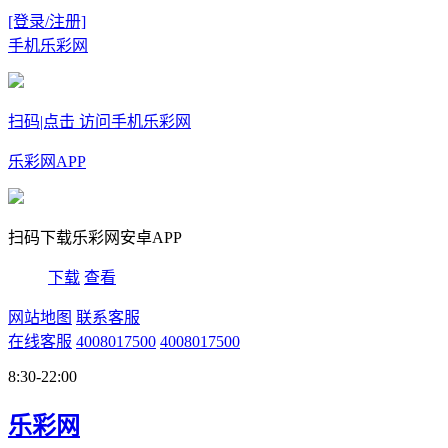
[登录/注册]
手机乐彩网
扫码|点击 访问手机乐彩网
乐彩网APP
扫码下载乐彩网安卓APP
下载
查看
网站地图
联系客服
在线客服
4008017500
4008017500
8:30-22:00
乐彩网