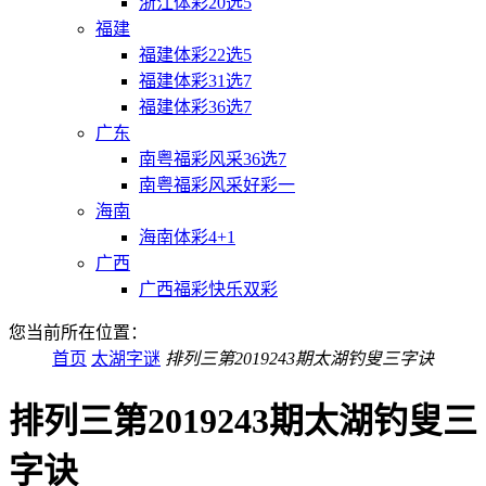
浙江体彩20选5
福建
福建体彩22选5
福建体彩31选7
福建体彩36选7
广东
南粤福彩风采36选7
南粤福彩风采好彩一
海南
海南体彩4+1
广西
广西福彩快乐双彩
您当前所在位置：
首页
太湖字谜
排列三第2019243期太湖钓叟三字诀
排列三第2019243期太湖钓叟三
字诀