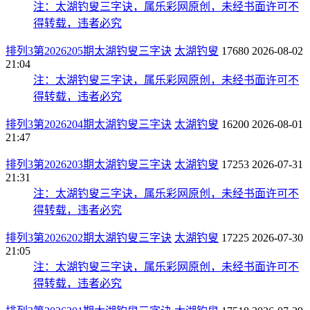
注：太湖钓叟三字诀，属乐彩网原创，未经书面许可不
得转载，违者必究
排列3第2026205期太湖钓叟三字诀
太湖钓叟
17680
2026-08-02
21:04
注：太湖钓叟三字诀，属乐彩网原创，未经书面许可不
得转载，违者必究
排列3第2026204期太湖钓叟三字诀
太湖钓叟
16200
2026-08-01
21:47
排列3第2026203期太湖钓叟三字诀
太湖钓叟
17253
2026-07-31
21:31
注：太湖钓叟三字诀，属乐彩网原创，未经书面许可不
得转载，违者必究
排列3第2026202期太湖钓叟三字诀
太湖钓叟
17225
2026-07-30
21:05
注：太湖钓叟三字诀，属乐彩网原创，未经书面许可不
得转载，违者必究