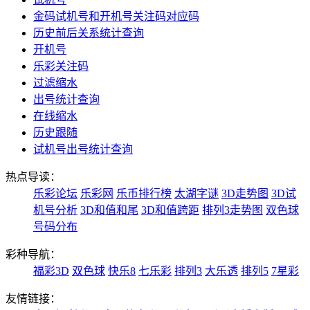
金码试机号和开机号关注码对应码
历史前后关系统计查询
开机号
乐彩关注码
过滤缩水
出号统计查询
在线缩水
历史跟随
试机号出号统计查询
热点导读：
乐彩论坛
乐彩网
乐币排行榜
太湖字谜
3D走势图
3D试
机号分析
3D和值和尾
3D和值跨距
排列3走势图
双色球
号码分布
彩种导航：
福彩3D
双色球
快乐8
七乐彩
排列3
大乐透
排列5
7星彩
友情链接：