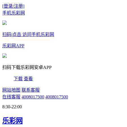
[登录/注册]
手机乐彩网
扫码|点击 访问手机乐彩网
乐彩网APP
扫码下载乐彩网安卓APP
下载
查看
网站地图
联系客服
在线客服
4008017500
4008017500
8:30-22:00
乐彩网