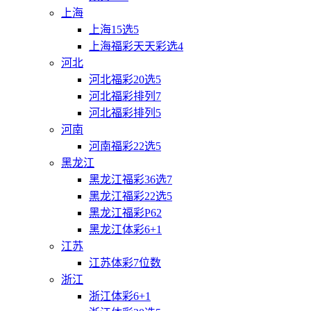
上海
上海15选5
上海福彩天天彩选4
河北
河北福彩20选5
河北福彩排列7
河北福彩排列5
河南
河南福彩22选5
黑龙江
黑龙江福彩36选7
黑龙江福彩22选5
黑龙江福彩P62
黑龙江体彩6+1
江苏
江苏体彩7位数
浙江
浙江体彩6+1