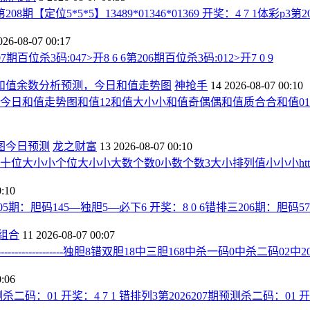
第208期【定位5*5*5】13489*01346*01369 开奖：4 7 1体彩p3第
026-08-07 00:17
7期百位杀3码:047>开8 6 6第206期百位杀3码:012>开7 0 9
、和值余数分析预测，今日和值走势图
神抢手
14
2026-08-07 00:10
日和值走势图和值12和值大小小和值奇偶偶和值质合合和值012路
势图今日预测
龙之财富
13
2026-08-07 00:10
小大数个数0小数个数3大小排列值小小小https://tools.17500.
0:10
05期：胆码145—独胆5—必下6 开奖：8 0 6错排三206期：胆码5
组合
11
2026-08-07 00:07
-------------------独胆8错双胆18中三胆168中杀一码0中杀二码02中2
0:06
杀二码：01 开奖：4 7 1 错排列3第2026207期预测杀二码：01 开奖：