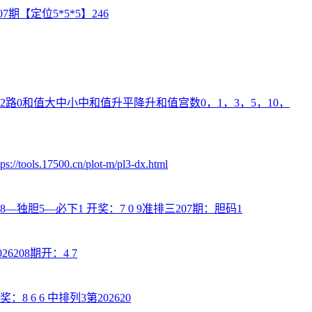
207期【定位5*5*5】246
0和值大中小中和值升平降升和值宫数0，1，3，5，10，
cn/plot-m/pl3-dx.html
78—独胆5—必下1 开奖：7 0 9准排三207期：胆码1
026208期开：4 7
8 6 6 中排列3第202620