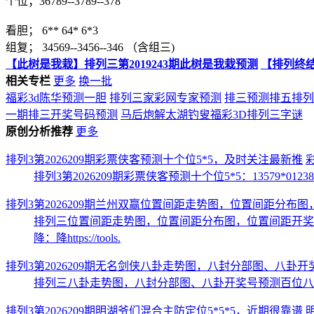
个位；36789--3789--378
看胆； 6** 64* 6*3
组复； 34569--3456--346 （含组三)
【此树是我栽】排列三第2019243期此树是我栽预测
【排列终结
相关专栏
更多
换一批
福彩3d陈华预测一胆
排列三家彩网专家预测
排三预测排五排列
一期排三开奖号码预测
马后炮解太湖钓叟福彩3D排列三字谜
原创分析推荐
更多
排列3第2026209期彩票侠客预测十个位5*5，及时关注最新推
排列3第2026209期彩票侠客预测十个位5*5：13579*01238
排列3第2026209期兰州双赢位置间距走势图，位置间距分布
排列三位置间距走势图，位置间距分布图，位置间距开奖
降：降https://tools.
排列3第2026209期无名剑侠八卦走势图，八封分部图、八卦开
排列三八卦走势图，八封分部图、八卦开奖号预测百位八
排列3第2026209期明湖爷们混合主防定位5*5*5，近期很靠谱