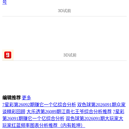
号
编辑推荐
更多
7星彩第26092期赚它一个亿综合分析
双色球第2026091期众家
谈精彩回顾
大乐透第26089期江南七王爷综合分析推荐
7星彩
第26091期赚它一个亿综合分析
双色球第2026091期大玩家大
玩家红蓝频率图表分析推荐（内有乾坤）