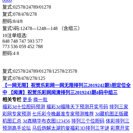
0
0
0
0
复式:02578/24789/01278
复式:078/478/278
胆码:8/4/8
复式5码:12478---1248---148 （含组三）
10注单组选:
848 748 747 593 577
773 536 059 452 788
胆码:4 8
复式:02578/24789/01278/12578/23578
复式:078/478/278/125
【一网无限】祝贺乐彩网一网无限排列三2019242期3胆定位全
中
【闻清】祝贺乐彩网闻清排列三2019243期4码中组三
相关专栏
更多
换一批
福彩3d十位胆码预测
福彩3d福降天下预测开奖号码
排列三家
彩网专家预测
七乐彩今晚最准专家预测推荐
3d藏机图正版藏
机图汇总
3d真精华布衣图123456
排列三个位胆码
体彩排列三
预测高手论坛
马后炮解太湖钓叟福彩3D排列三字谜
彩票开奖