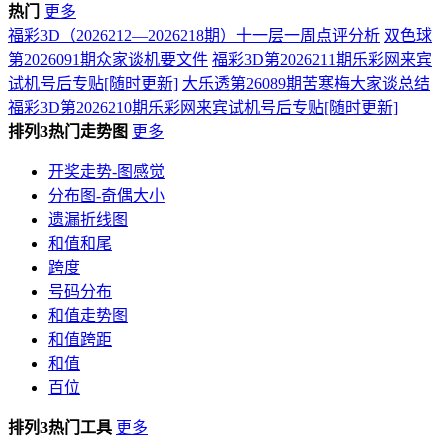
热门
更多
福彩3D（2026212—2026218期）十一层一周点评分析
双色球
第2026091期众家谈机要文件
福彩3D第2026211期乐彩网来宾
试机号后专贴[随时更新]
大乐透第26089期苦寒梅大家谈总结
福彩3D第2026210期乐彩网来宾试机号后专贴[随时更新]
排列3热门走势图
更多
开奖走势-图感觉
分布图-奇偶大小
遗漏折线图
和值和尾
跨度
号码分布
和值走势图
和值跨距
和值
百位
排列3热门工具
更多