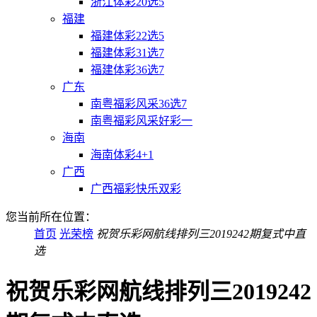
浙江体彩20选5
福建
福建体彩22选5
福建体彩31选7
福建体彩36选7
广东
南粤福彩风采36选7
南粤福彩风采好彩一
海南
海南体彩4+1
广西
广西福彩快乐双彩
您当前所在位置：
首页
光荣榜
祝贺乐彩网航线排列三2019242期复式中直
选
祝贺乐彩网航线排列三2019242