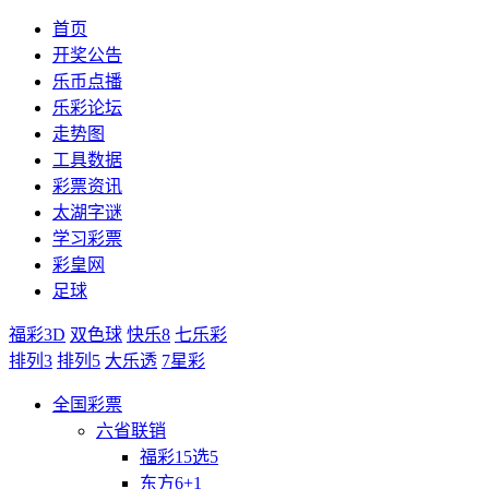
首页
开奖公告
乐币点播
乐彩论坛
走势图
工具数据
彩票资讯
太湖字谜
学习彩票
彩皇网
足球
福彩3D
双色球
快乐8
七乐彩
排列3
排列5
大乐透
7星彩
全国彩票
六省联销
福彩15选5
东方6+1