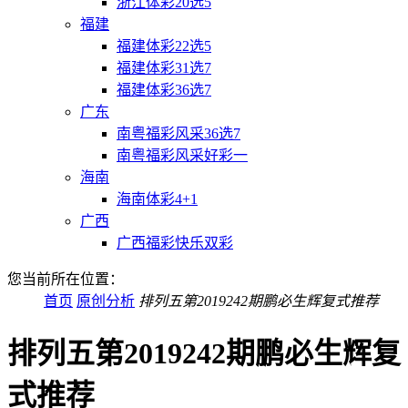
浙江体彩20选5
福建
福建体彩22选5
福建体彩31选7
福建体彩36选7
广东
南粤福彩风采36选7
南粤福彩风采好彩一
海南
海南体彩4+1
广西
广西福彩快乐双彩
您当前所在位置：
首页
原创分析
排列五第2019242期鹏必生辉复式推荐
排列五第2019242期鹏必生辉复
式推荐