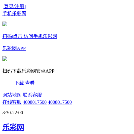
[登录/注册]
手机乐彩网
扫码|点击 访问手机乐彩网
乐彩网APP
扫码下载乐彩网安卓APP
下载
查看
网站地图
联系客服
在线客服
4008017500
4008017500
8:30-22:00
乐彩网