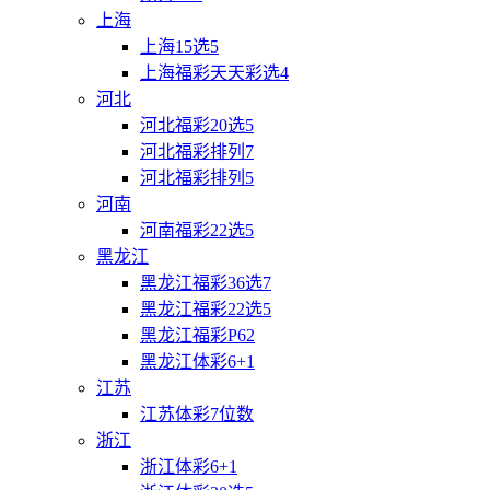
上海
上海15选5
上海福彩天天彩选4
河北
河北福彩20选5
河北福彩排列7
河北福彩排列5
河南
河南福彩22选5
黑龙江
黑龙江福彩36选7
黑龙江福彩22选5
黑龙江福彩P62
黑龙江体彩6+1
江苏
江苏体彩7位数
浙江
浙江体彩6+1