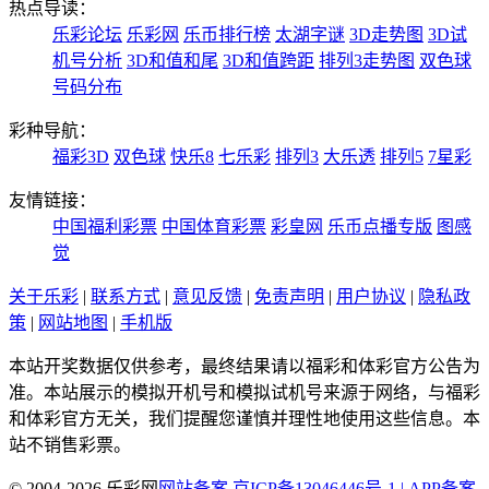
热点导读：
乐彩论坛
乐彩网
乐币排行榜
太湖字谜
3D走势图
3D试
机号分析
3D和值和尾
3D和值跨距
排列3走势图
双色球
号码分布
彩种导航：
福彩3D
双色球
快乐8
七乐彩
排列3
大乐透
排列5
7星彩
友情链接：
中国福利彩票
中国体育彩票
彩皇网
乐币点播专版
图感
觉
关于乐彩
|
联系方式
|
意见反馈
|
免责声明
|
用户协议
|
隐私政
策
|
网站地图
|
手机版
本站开奖数据仅供参考，最终结果请以福彩和体彩官方公告为
准。本站展示的模拟开机号和模拟试机号来源于网络，与福彩
和体彩官方无关，我们提醒您谨慎并理性地使用这些信息。本
站不销售彩票。
© 2004-2026 乐彩网
网站备案 京ICP备13046446号-1 | APP备案