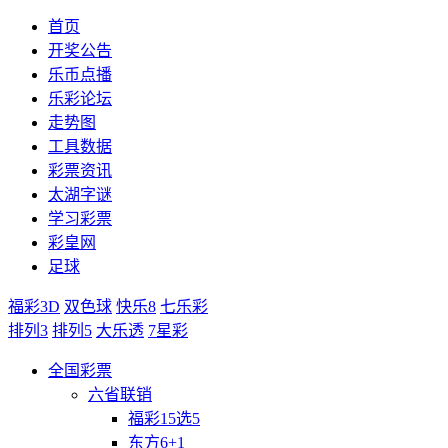
首页
开奖公告
乐币点播
乐彩论坛
走势图
工具数据
彩票资讯
太湖字谜
学习彩票
彩皇网
足球
福彩3D
双色球
快乐8
七乐彩
排列3
排列5
大乐透
7星彩
全国彩票
六省联销
福彩15选5
东方6+1