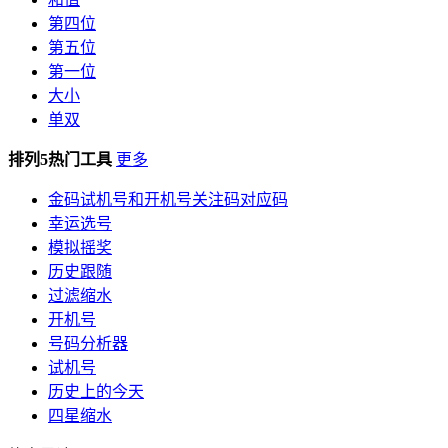
第四位
第五位
第一位
大小
单双
排列5热门工具
更多
金码试机号和开机号关注码对应码
幸运选号
模拟摇奖
历史跟随
过滤缩水
开机号
号码分析器
试机号
历史上的今天
四星缩水