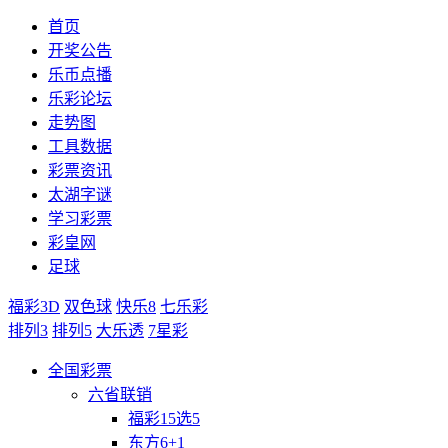
首页
开奖公告
乐币点播
乐彩论坛
走势图
工具数据
彩票资讯
太湖字谜
学习彩票
彩皇网
足球
福彩3D
双色球
快乐8
七乐彩
排列3
排列5
大乐透
7星彩
全国彩票
六省联销
福彩15选5
东方6+1