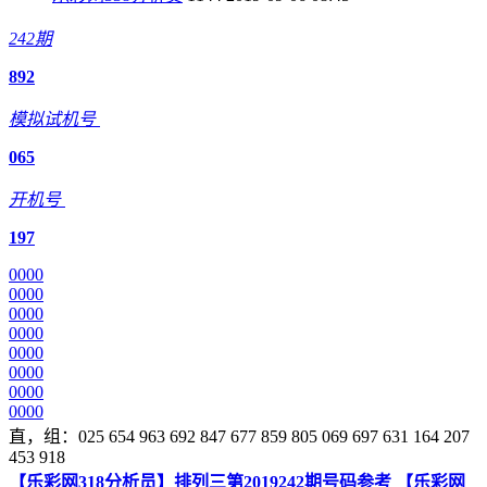
242期
8
9
2
模拟试机号
0
6
5
开机号
1
9
7
0
0
0
0
0
0
0
0
0
0
0
0
0
0
0
0
0
0
0
0
0
0
0
0
0
0
0
0
0
0
0
0
直，组：025 654 963 692 847 677 859 805 069 697 631 164 207
453 918
【乐彩网318分析员】排列三第2019242期号码参考
【乐彩网