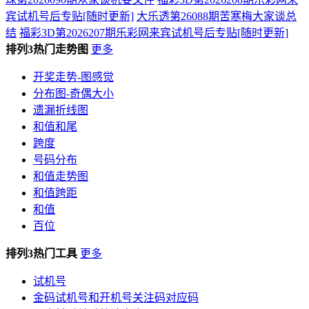
宾试机号后专贴[随时更新]
大乐透第26088期苦寒梅大家谈总
结
福彩3D第2026207期乐彩网来宾试机号后专贴[随时更新]
排列3热门走势图
更多
开奖走势-图感觉
分布图-奇偶大小
遗漏折线图
和值和尾
跨度
号码分布
和值走势图
和值跨距
和值
百位
排列3热门工具
更多
试机号
金码试机号和开机号关注码对应码