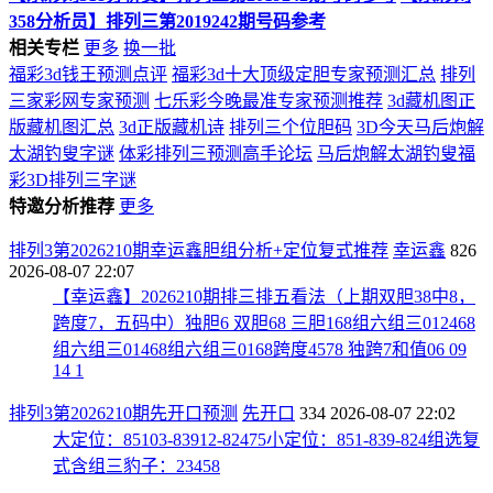
358分析员】排列三第2019242期号码参考
相关专栏
更多
换一批
福彩3d钱王预测点评
福彩3d十大顶级定胆专家预测汇总
排列
三家彩网专家预测
七乐彩今晚最准专家预测推荐
3d藏机图正
版藏机图汇总
3d正版藏机诗
排列三个位胆码
3D今天马后炮解
太湖钓叟字谜
体彩排列三预测高手论坛
马后炮解太湖钓叟福
彩3D排列三字谜
特邀分析推荐
更多
排列3第2026210期幸运鑫胆组分析+定位复式推荐
幸运鑫
826
2026-08-07 22:07
【幸运鑫】2026210期排三排五看法（上期双胆38中8，
跨度7，五码中）独胆6 双胆68 三胆168组六组三012468
组六组三01468组六组三0168跨度4578 独跨7和值06 09
14 1
排列3第2026210期先开口预测
先开口
334
2026-08-07 22:02
大定位：85103-83912-82475小定位：851-839-824组选复
式含组三豹子：23458