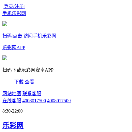
[登录/注册]
手机乐彩网
扫码|点击 访问手机乐彩网
乐彩网APP
扫码下载乐彩网安卓APP
下载
查看
网站地图
联系客服
在线客服
4008017500
4008017500
8:30-22:00
乐彩网