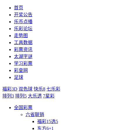
首页
开奖公告
乐币点播
乐彩论坛
走势图
工具数据
彩票资讯
太湖字谜
学习彩票
彩皇网
足球
福彩3D
双色球
快乐8
七乐彩
排列3
排列5
大乐透
7星彩
全国彩票
六省联销
福彩15选5
东方6+1