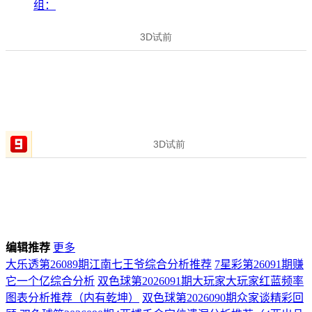
组：
编辑推荐
更多
大乐透第26089期江南七王爷综合分析推荐
7星彩第26091期赚
它一个亿综合分析
双色球第2026091期大玩家大玩家红蓝频率
图表分析推荐（内有乾坤）
双色球第2026090期众家谈精彩回