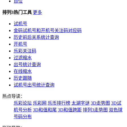
百位
排列3热门工具
更多
试机号
金码试机号和开机号关注码对应码
历史前后关系统计查询
开机号
乐彩关注码
过滤缩水
出号统计查询
在线缩水
历史跟随
试机号出号统计查询
热点导读：
乐彩论坛
乐彩网
乐币排行榜
太湖字谜
3D走势图
3D试
机号分析
3D和值和尾
3D和值跨距
排列3走势图
双色球
号码分布