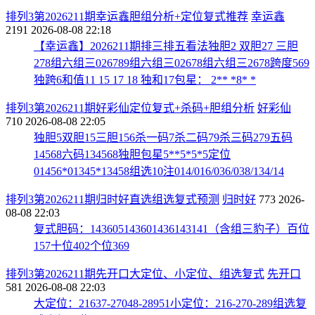
排列3第2026211期幸运鑫胆组分析+定位复式推荐
幸运鑫
2191
2026-08-08 22:18
【幸运鑫】2026211期排三排五看法独胆2 双胆27 三胆
278组六组三026789组六组三02678组六组三2678跨度569
独跨6和值11 15 17 18 独和17包星： 2** *8* *
排列3第2026211期好彩仙定位复式+杀码+胆组分析
好彩仙
710
2026-08-08 22:05
独胆5双胆15三胆156杀一码7杀二码79杀三码279五码
14568六码134568独胆包星5**5*5*5定位
01456*01345*13458组选10注014/016/036/038/134/14
排列3第2026211期归时好直选组选复式预测
归时好
773
2026-
08-08 22:03
复式胆码：143605143601436143141（含组三豹子）百位
157十位402个位369
排列3第2026211期先开口大定位、小定位、组选复式
先开口
581
2026-08-08 22:03
大定位：21637-27048-28951小定位：216-270-289组选复