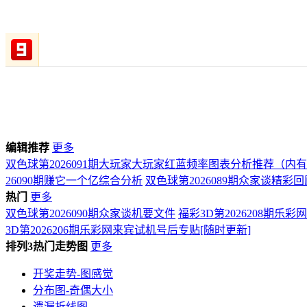
编辑推荐
更多
双色球第2026091期大玩家大玩家红蓝频率图表分析推荐（内
26090期赚它一个亿综合分析
双色球第2026089期众家谈精彩回
热门
更多
双色球第2026090期众家谈机要文件
福彩3D第2026208期乐
3D第2026206期乐彩网来宾试机号后专贴[随时更新]
排列3热门走势图
更多
开奖走势-图感觉
分布图-奇偶大小
遗漏折线图