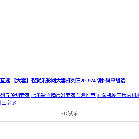
中直选
【大雲】祝贺乐彩网大雲排列三2019242期5码中组选
列五预测专家
七乐彩今晚最准专家预测推荐
3d藏机图正版藏机
列三字谜