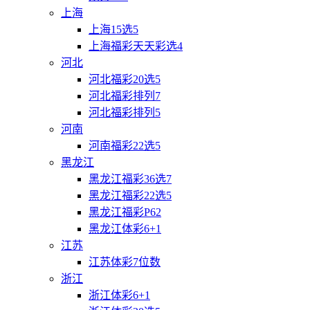
上海
上海15选5
上海福彩天天彩选4
河北
河北福彩20选5
河北福彩排列7
河北福彩排列5
河南
河南福彩22选5
黑龙江
黑龙江福彩36选7
黑龙江福彩22选5
黑龙江福彩P62
黑龙江体彩6+1
江苏
江苏体彩7位数
浙江
浙江体彩6+1