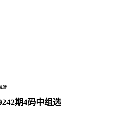
组选
242期4码中组选