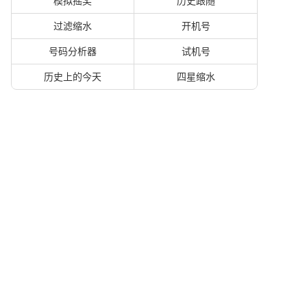
模拟摇奖
历史跟随
过滤缩水
开机号
号码分析器
试机号
历史上的今天
四星缩水