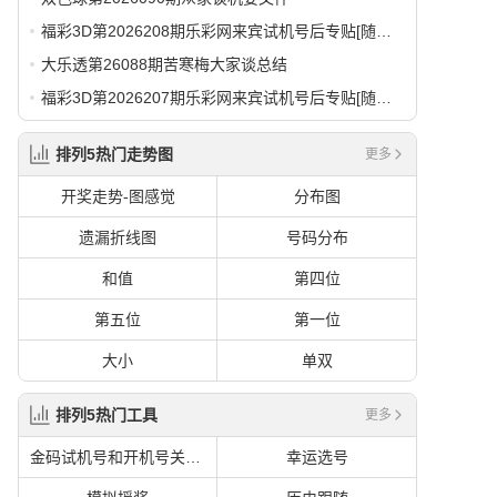
福彩3D第2026208期乐彩网来宾试机号后专贴[随时更新]
大乐透第26088期苦寒梅大家谈总结
福彩3D第2026207期乐彩网来宾试机号后专贴[随时更新]
排列5热门走势图
更多
开奖走势-图感觉
分布图
遗漏折线图
号码分布
和值
第四位
第五位
第一位
大小
单双
排列5热门工具
更多
金码试机号和开机号关注码对应码
幸运选号