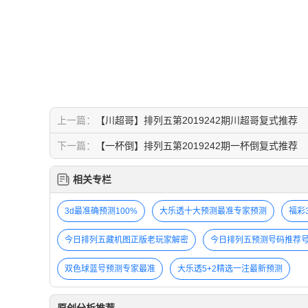
【川超哥】排列五第2019242期川超哥复式推荐
【一杯倒】排列五第2019242期一杯倒复式推荐
相关专栏
3d最准确预测100%
大乐透十大预测最准专家预测
福彩
今日排列五藏机图正版老玩家解密
今日排列五预测号码推荐
双色球蓝号预测专家最准
大乐透5+2精选一注最新预测