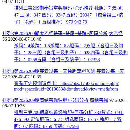
08-07 11:11
排列三第209期奉旨拿奖胆码+杀码推荐 独胆：7 双胆：
47 三胆：347 四码：9347 五码：29347 （包含组三+豹
子） 杀码：1 直组推荐： 979 942 73
排列3第2026209期太乙经杀码+杀尾+杀跨+胆码分析
太乙经
56
2026-08-07 10:46
杀码：4杀跨：1 5杀尾：6 8胆码：2双胆（含组三及豹
子）：28三胆（含组三及豹子）：028四码（含组三及豹
子）：0258五码（含组三及豹子）：02358
排列3第2026209期笑着过每一天独胆双胆预测
笑着过每一天
72
2026-08-07 10:39
查看历史预测请点击：https://bbs.17500.cn/home.php?
mod=space&uid=2010083&do=thread&view=me&from
排列3第2026209期廣结善缘独胆+号码分析
廣结善缘
97
2026-
08-07 10:26
排列三第209期廣结善缘独胆+号码分析 333复式：693-
476-592 定位胆码：6-7-5 组选两码：67 57 独胆：7 双
胆：67 四码：6759 五码：67594