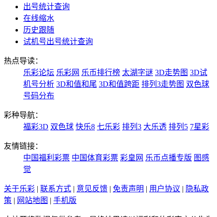
出号统计查询
在线缩水
历史跟随
试机号出号统计查询
热点导读：
乐彩论坛
乐彩网
乐币排行榜
太湖字谜
3D走势图
3D试
机号分析
3D和值和尾
3D和值跨距
排列3走势图
双色球
号码分布
彩种导航：
福彩3D
双色球
快乐8
七乐彩
排列3
大乐透
排列5
7星彩
友情链接：
中国福利彩票
中国体育彩票
彩皇网
乐币点播专版
图感
觉
关于乐彩
|
联系方式
|
意见反馈
|
免责声明
|
用户协议
|
隐私政
策
|
网站地图
|
手机版