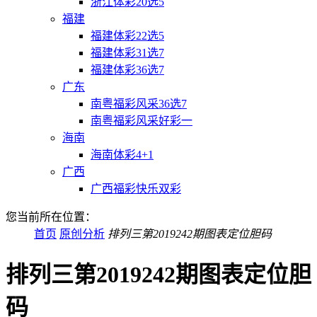
浙江体彩20选5
福建
福建体彩22选5
福建体彩31选7
福建体彩36选7
广东
南粤福彩风采36选7
南粤福彩风采好彩一
海南
海南体彩4+1
广西
广西福彩快乐双彩
您当前所在位置：
首页
原创分析
排列三第2019242期图表定位胆码
排列三第2019242期图表定位胆
码