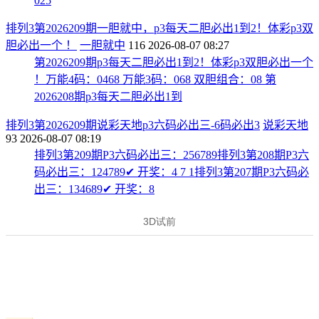
025
排列3第2026209期一胆就中，p3每天二胆必出1到2！体彩p3双
胆必出一个 ！
一胆就中
116
2026-08-07 08:27
第2026209期p3每天二胆必出1到2！体彩p3双胆必出一个
！万能4码：0468 万能3码：068 双胆组合：08 第
2026208期p3每天二胆必出1到
排列3第2026209期说彩天地p3六码必出三-6码必出3
说彩天地
93
2026-08-07 08:19
排列3第209期P3六码必出三：256789排列3第208期P3六
码必出三：124789✔ 开奖：4 7 1排列3第207期P3六码必
出三：134689✔ 开奖：8