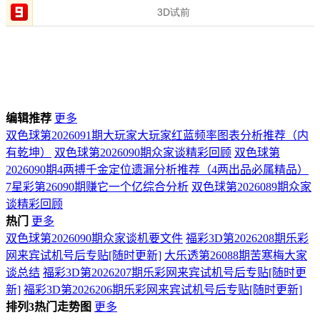
编辑推荐
更多
双色球第2026091期大玩家大玩家红蓝频率图表分析推荐（内
有乾坤）
双色球第2026090期众家谈精彩回顾
双色球第
2026090期4两搏千金定位遗漏分析推荐（4两出品必属精品）
7星彩第26090期赚它一个亿综合分析
双色球第2026089期众家
谈精彩回顾
热门
更多
双色球第2026090期众家谈机要文件
福彩3D第2026208期乐彩
网来宾试机号后专贴[随时更新]
大乐透第26088期苦寒梅大家
谈总结
福彩3D第2026207期乐彩网来宾试机号后专贴[随时更
新]
福彩3D第2026206期乐彩网来宾试机号后专贴[随时更新]
排列3热门走势图
更多