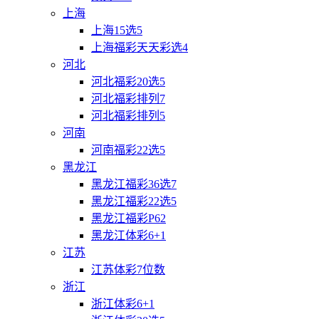
上海
上海15选5
上海福彩天天彩选4
河北
河北福彩20选5
河北福彩排列7
河北福彩排列5
河南
河南福彩22选5
黑龙江
黑龙江福彩36选7
黑龙江福彩22选5
黑龙江福彩P62
黑龙江体彩6+1
江苏
江苏体彩7位数
浙江
浙江体彩6+1