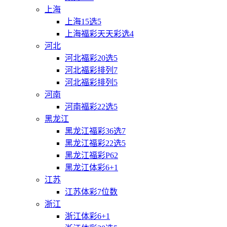
上海
上海15选5
上海福彩天天彩选4
河北
河北福彩20选5
河北福彩排列7
河北福彩排列5
河南
河南福彩22选5
黑龙江
黑龙江福彩36选7
黑龙江福彩22选5
黑龙江福彩P62
黑龙江体彩6+1
江苏
江苏体彩7位数
浙江
浙江体彩6+1