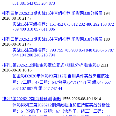
831 381 543 053 204 873
排列三第2026213期实战15注直组推荐
乐彩网338分析员
194
2026-08-10 21:47
实战15注直组推荐：151 452 673 812 232 486 292 153 072
759 400 310 057 611 306
排列三第2026213期实战15注直组推荐
乐彩网318分析员
180
2026-08-10 21:47
实战15注直组推荐：793 755 705 900 854 948 026 676 787
944 104 200 246 218 794
排列3第2026212期铂金彩定位复式+胆组分析
铂金彩D
2111
2026-08-10 16:16
铂金彩D2026年体彩P3第212期自用条件实战需谨慎独
胆：7二胆：47三胆：647包星:(6*7) (*47) 直 组:647 657
207 107 807直 组:547 747 44
排列3第2026212期海融预测
海融
1556
2026-08-10 16:14
体彩排列三第2026212期海融独胆和值跨度实战分析独
胆：6（含豹子）双胆：67（含豹子，组三）三码：