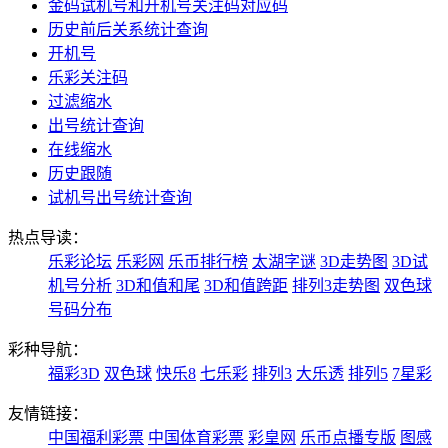
金码试机号和开机号关注码对应码
历史前后关系统计查询
开机号
乐彩关注码
过滤缩水
出号统计查询
在线缩水
历史跟随
试机号出号统计查询
热点导读：
乐彩论坛
乐彩网
乐币排行榜
太湖字谜
3D走势图
3D试
机号分析
3D和值和尾
3D和值跨距
排列3走势图
双色球
号码分布
彩种导航：
福彩3D
双色球
快乐8
七乐彩
排列3
大乐透
排列5
7星彩
友情链接：
中国福利彩票
中国体育彩票
彩皇网
乐币点播专版
图感