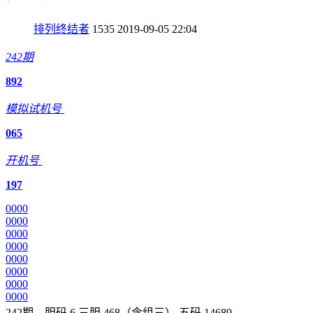
排列终结者
1535
2019-09-05 22:04
242期
8
9
2
模拟试机号
0
6
5
开机号
1
9
7
0
0
0
0
0
0
0
0
0
0
0
0
0
0
0
0
0
0
0
0
0
0
0
0
0
0
0
0
0
0
0
0
242期，胆码 6 三胆 468（含组三） 五码 14689