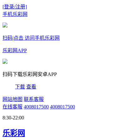
[登录/注册]
手机乐彩网
扫码|点击 访问手机乐彩网
乐彩网APP
扫码下载乐彩网安卓APP
下载
查看
网站地图
联系客服
在线客服
4008017500
4008017500
8:30-22:00
乐彩网