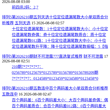
2026-08-08 03:00
前四杀2码：2,7
排列5第2026210期五列天选十位定位遗漏尾数大小单双质合分
析推荐
五列天选
15
2026-08-08 02:57
十位定位遗漏尾数：1十位定位遗漏尾数大小：小十位定
位遗漏尾数奇偶：奇十位定位遗漏尾数质合：质十位定
位遗漏尾数012路：1十位定位遗漏尾数大中小：小十位
定位遗漏尾数升平降：降十位定位遗漏尾数振幅：5【指
排列5第2026210期财不可泄露777直选复式推荐
财不可泄露
17
2026-08-08 02:51
210期7*7*7*7*7：
0256789*0125679*0125789*0156789*0156789209期
7*7*7*7*7：0124589*0123459*0234589*0123458*0
排列5第2026210期五数连中百个两码差大小单双质合分析推荐
五数连中
16
2026-08-08 02:47
百个两码差：6百个两码差大小：大百个两码差奇偶：偶
百个两码差质合：合百个两码差012路：0百个两码差大