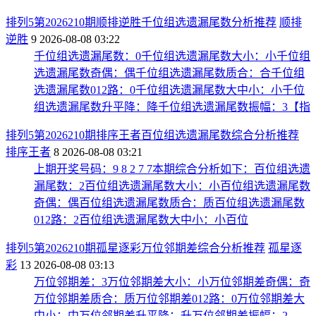
排列5第2026210期顺排逆胜千位组选遗漏尾数分析推荐
顺排
逆胜
9
2026-08-08 03:22
千位组选遗漏尾数：0千位组选遗漏尾数大小：小千位组
选遗漏尾数奇偶：偶千位组选遗漏尾数质合：合千位组
选遗漏尾数012路：0千位组选遗漏尾数大中小：小千位
组选遗漏尾数升平降：降千位组选遗漏尾数振幅：3【指
排列5第2026210期排序王者百位组选遗漏尾数综合分析推荐
排序王者
8
2026-08-08 03:21
上期开奖号码：9 8 2 7 7本期综合分析如下：百位组选遗
漏尾数：2百位组选遗漏尾数大小：小百位组选遗漏尾数
奇偶：偶百位组选遗漏尾数质合：质百位组选遗漏尾数
012路：2百位组选遗漏尾数大中小：小百位
排列5第2026210期孤星逐彩万位邻期差综合分析推荐
孤星逐
彩
13
2026-08-08 03:13
万位邻期差：3万位邻期差大小：小万位邻期差奇偶：奇
万位邻期差质合：质万位邻期差012路：0万位邻期差大
中小：中万位邻期差升平降：升万位邻期差振幅：2