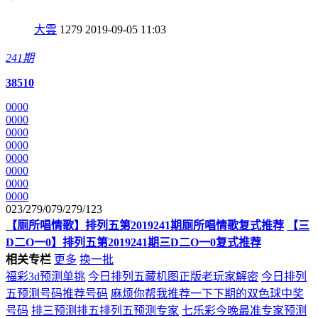
大雲
1279
2019-09-05 11:03
241期
3
8
5
1
0
0
0
0
0
0
0
0
0
0
0
0
0
0
0
0
0
0
0
0
0
0
0
0
0
0
0
0
0
0
0
0
0
023/279/079/279/123
【厕所唱情歌】排列五第2019241期厕所唱情歌复式推荐
【三
D二O一0】排列五第2019241期三D二O一0复式推荐
相关专栏
更多
换一批
福彩3d预测单挑
今日排列五藏机图正版老玩家解密
今日排列
五预测号码推荐号码
麻烦你帮我推荐一下下期的双色球中奖
号码
排三预测排五排列五预测专家
七乐彩今晚最准专家预测