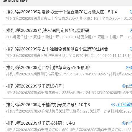
原创分析推荐
排列3第2026209期漫步彩云十个位直选70注万能大底！5中4
排列3第2026209期[铁人铁胆]定位胆包星胆码
排列3第2026209期占卜独胆免费预测百个直选70注组合
排列3第2026209期西华门推荐直选5*5*5预测！
排列3第2026209期千禧试机号！
p
排列3第2026209期千禧试机号关注号！10中6
p3千禧试
排列3第2026209期千禧关注码！5中3
p