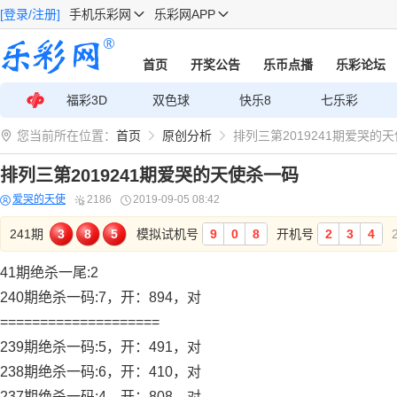
[登录/注册]
手机乐彩网
乐彩网APP
首页
开奖公告
乐币点播
乐彩论坛
福彩3D
双色球
快乐8
七乐彩
您当前所在位置：
首页
原创分析
排列三第2019241期爱哭的
排列三第2019241期爱哭的天使杀一码
爱哭的天使
2186
2019-09-05 08:42
241期
3
8
5
模拟试机号
9
0
8
开机号
2
3
4
41期绝杀一尾:2
240期绝杀一码:7，开：894，对
====================
239期绝杀一码:5，开：491，对
238期绝杀一码:6，开：410，对
237期绝杀一码:4，开：808，对