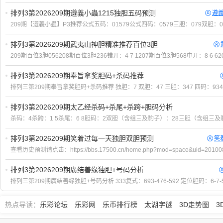
排列3第2026209期遵義小蟲1215独胆五码预测
遵義
排列3第2026209期武夷山神胆精准推荐百位3胆
209期百位3胆056208期百位3胆236错开：4 7 1207期百位3胆568中开：8 6 62
排列3第2026209期奉旨拿奖胆码+杀码推荐
排列3第2026209期太乙经杀码+杀尾+杀跨+胆码分析
排列3第2026209期笑着过每一天独胆双胆预测
笑
查看历史预测请点击：https://bbs.17500.cn/home.php?mod=space&uid=201008
排列3第2026209期廣结善缘独胆+号码分析
热点导读：
乐彩论坛
乐彩网
乐币排行榜
太湖字谜
3D走势图
3