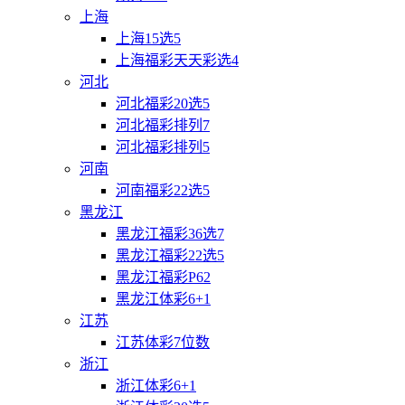
上海
上海15选5
上海福彩天天彩选4
河北
河北福彩20选5
河北福彩排列7
河北福彩排列5
河南
河南福彩22选5
黑龙江
黑龙江福彩36选7
黑龙江福彩22选5
黑龙江福彩P62
黑龙江体彩6+1
江苏
江苏体彩7位数
浙江
浙江体彩6+1