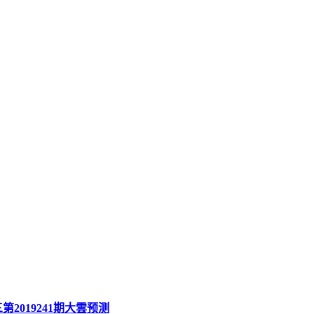
2019241期大雲预测