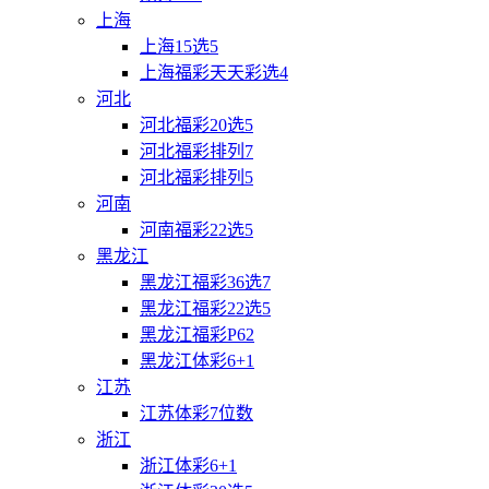
上海
上海15选5
上海福彩天天彩选4
河北
河北福彩20选5
河北福彩排列7
河北福彩排列5
河南
河南福彩22选5
黑龙江
黑龙江福彩36选7
黑龙江福彩22选5
黑龙江福彩P62
黑龙江体彩6+1
江苏
江苏体彩7位数
浙江
浙江体彩6+1