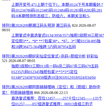
上期开奖号:471上期个位下1，本期:0124下号本期看好:7
码:01234786码:0123485码:012484码:01283码:0282码:281
码:8本期预测形态组三，防组六，本期关注和:5-
排列3第2026209期湘江码头预测
湘江码头
824
2026-08-07
08:01
上期复式中直选复式0134/3958/3571独胆3双胆38三胆387
定位胆3**，*8* **7包星38*，*87，3*7尾93158-895独
和18跨36475-564独跨 5六码387954五码
排列3第2026209期好彩仙定位复式+杀码+胆组分析
好彩仙
521
2026-08-07 08:01
独胆3双胆03三胆013杀一码6杀二码67杀三码679五码
01235六码012345独胆包星3**5*5*5定位
01348*23458*03458组选10注003/012/018/024/034/04
排列3第2026209期阿郎赫赫哩呐〔定位〕和〔胆组〕助你中
奖！
阿郎赫赫哩呐
866
2026-08-06 22:13
直选复式推荐：百位12457——257十位12345——135个
位01257——057组选复式推荐：06913含组三豹子