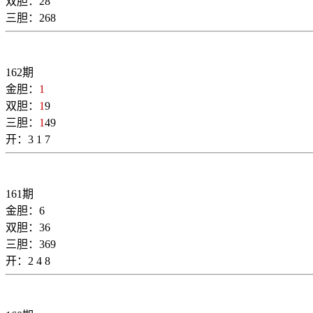
双胆：28
三胆：268
162期
金胆：
1
双胆：
1
9
三胆：
1
49
开：3 1 7
161期
金胆：6
双胆：36
三胆：369
开：2 4 8