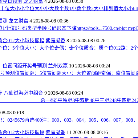
势图今日预测
龙之财富
4
2026-08-08 00:38
小大数个数1小数个数2大小排列值大小小https://tools.17500.
预测
龙之财富
4
2026-08-08 00:36
顺号码形态下降https://tools.17500.cn/plot-m/pl3-h
质合012大小球技振幅
紫露凝香
8
2026-08-08 00:26
个位：5个位大小：大个位奇偶：奇个位质合：质个位012路：
图，位置间距开奖号预测
兰州双赢
10
2026-08-08 00:24
号预测位置间距：5位置间距大小：大位置间距奇偶：奇位置间距
荐
八仙过海必中组合
9
2026-08-08 00:24
-------------------------杀一码5中独胆8中双胆48中三胆248中四胆24
08-08 00:18
45679直选400注：000，003，004，005，006，007，008，0
质合012大小球技振幅
紫露凝香
11
2026-08-08 00:16