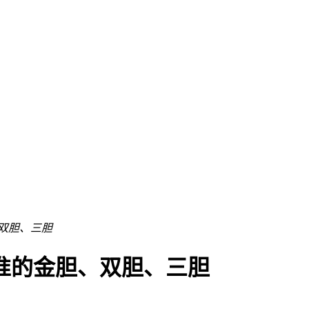
、双胆、三胆
 最准的金胆、双胆、三胆