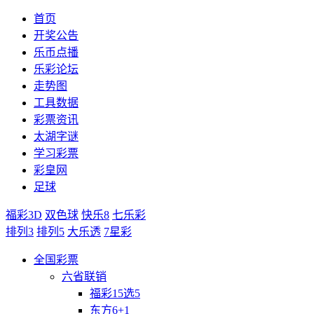
首页
开奖公告
乐币点播
乐彩论坛
走势图
工具数据
彩票资讯
太湖字谜
学习彩票
彩皇网
足球
福彩3D
双色球
快乐8
七乐彩
排列3
排列5
大乐透
7星彩
全国彩票
六省联销
福彩15选5
东方6+1