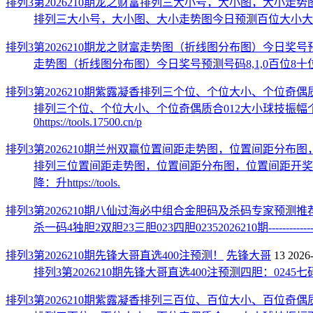
排列3第2026210期龙之财富排列三大小号，大小图，大小走
排列三大小号，大小图、大小走势图今日预测百位大小大十位大小小个位大小
排列3第2026210期龙之财富走势图（折线图分布图）今日奖号
走势图（折线图分布图）今日奖号预测号码8,1,0百位8十位1个位0号码类型半
排列3第2026210期紫露凝香排列三个位、个位大小、个位奇偶
排列三个位、个位大小、个位奇偶质合012大小球技振幅
0https://tools.17500.cn/p
排列3第2026210期兰州双赢位置间距走势图，位置间距分布
排列三位置间距走势图，位置间距分布图，位置间距开奖
降：升https://tools.
排列3第2026210期八仙过海必中组合金胆码及杀码专家预测推
杀一码4独胆2双胆23三胆023四胆02352026210期--------------
排列3第2026210期先锋大哥直选400注预测！
先锋大哥
13
2026-
排列3第2026210期先锋大哥直选400注预测四胆：0245七码：02
排列3第2026210期紫露凝香排列三百位、百位大小、百位奇偶