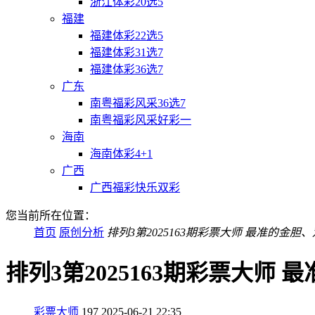
浙江体彩20选5
福建
福建体彩22选5
福建体彩31选7
福建体彩36选7
广东
南粤福彩风采36选7
南粤福彩风采好彩一
海南
海南体彩4+1
广西
广西福彩快乐双彩
您当前所在位置：
首页
原创分析
排列3第2025163期彩票大师 最准的金胆
排列3第2025163期彩票大师
彩票大师
197
2025-06-21 22:35