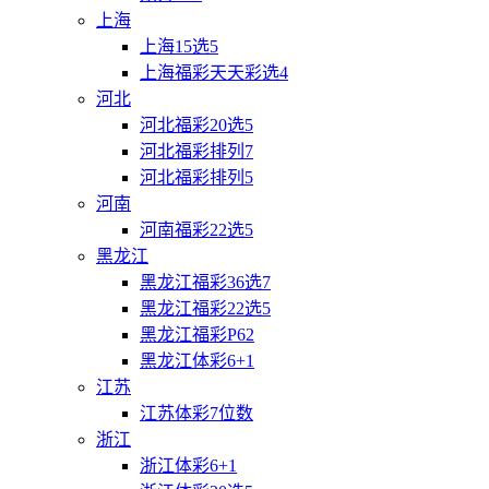
上海
上海15选5
上海福彩天天彩选4
河北
河北福彩20选5
河北福彩排列7
河北福彩排列5
河南
河南福彩22选5
黑龙江
黑龙江福彩36选7
黑龙江福彩22选5
黑龙江福彩P62
黑龙江体彩6+1
江苏
江苏体彩7位数
浙江
浙江体彩6+1