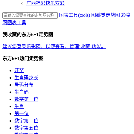
广西福彩快乐双彩
图表工具(tools)
图感觉走势图
彩皇
网图表工具
我收藏的东方6+1走势图
建议您
登录乐彩网
，以便查看、管理‘收藏’功能。
东方6+1热门走势图
开奖
生肖码步长
号码分布
生肖码
数字第一位
生肖
第一位
数字第二位
数字第五位