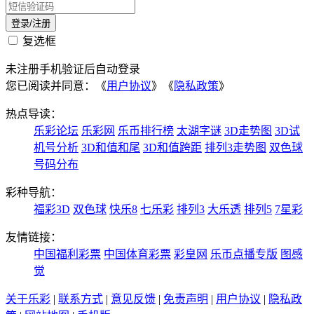
复选框
未注册手机验证后自动登录
您已阅读并同意：《
用户协议
》《
隐私政策
》
热点导读：
乐彩论坛
乐彩网
乐币排行榜
太湖字谜
3D走势图
3D试
机号分析
3D和值和尾
3D和值跨距
排列3走势图
双色球
号码分布
彩种导航：
福彩3D
双色球
快乐8
七乐彩
排列3
大乐透
排列5
7星彩
友情链接：
中国福利彩票
中国体育彩票
彩皇网
乐币点播专版
图感
觉
关于乐彩
|
联系方式
|
意见反馈
|
免责声明
|
用户协议
|
隐私政