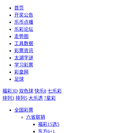
首页
开奖公告
乐币点播
乐彩论坛
走势图
工具数据
彩票资讯
太湖字谜
学习彩票
彩皇网
足球
福彩3D
双色球
快乐8
七乐彩
排列3
排列5
大乐透
7星彩
全国彩票
六省联销
福彩15选5
东方6+1