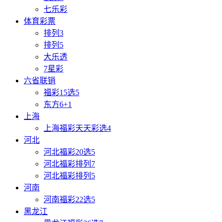
七乐彩
体育彩票
排列3
排列5
大乐透
7星彩
六省联销
福彩15选5
东方6+1
上海
上海福彩天天彩选4
河北
河北福彩20选5
河北福彩排列7
河北福彩排列5
河南
河南福彩22选5
黑龙江