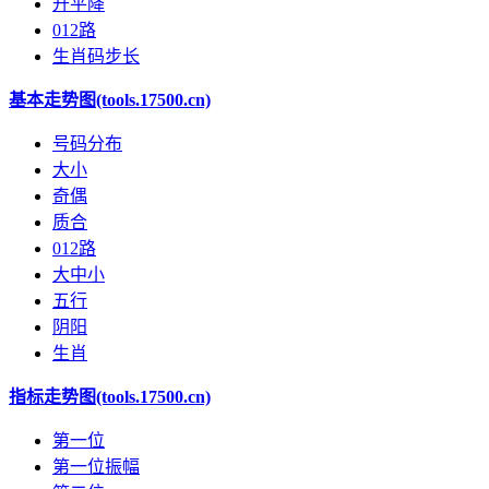
升平降
012路
生肖码步长
基本走势图(tools.17500.cn)
号码分布
大小
奇偶
质合
012路
大中小
五行
阴阳
生肖
指标走势图(tools.17500.cn)
第一位
第一位振幅