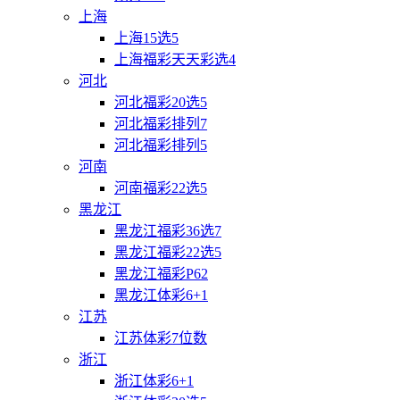
上海
上海15选5
上海福彩天天彩选4
河北
河北福彩20选5
河北福彩排列7
河北福彩排列5
河南
河南福彩22选5
黑龙江
黑龙江福彩36选7
黑龙江福彩22选5
黑龙江福彩P62
黑龙江体彩6+1
江苏
江苏体彩7位数
浙江
浙江体彩6+1