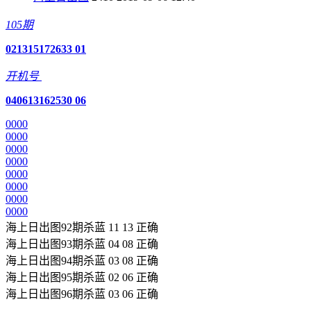
105期
02
13
15
17
26
33
01
开机号
04
06
13
16
25
30
06
0
0
0
0
0
0
0
0
0
0
0
0
0
0
0
0
0
0
0
0
0
0
0
0
0
0
0
0
0
0
0
0
海上日出图92期杀蓝 11 13 正确
海上日出图93期杀蓝 04 08 正确
海上日出图94期杀蓝 03 08 正确
海上日出图95期杀蓝 02 06 正确
海上日出图96期杀蓝 03 06 正确