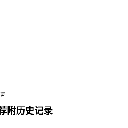
记录
推荐附历史记录