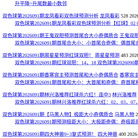
升平降=升尾数最小数邻
双色球第2026091期龙凤看彩双色球预测分析
龙凤看彩
528
202
双色球第2026091期龙凤看彩双色球预测分析【红球】02 05 06 
双色球第2026091期王鬼双胆预测首尾合大小奇偶质合
王鬼双
双色球第2026091期首尾合大小：小首尾合奇偶：偶首
双色球第2026091期周星星预测红球双胆！
周星星预测
483
202
双色球第2026091期红球双胆：14，18 双色球第2026090期红球
双色球第2026091期香寒宫主预测首尾和大小奇偶质合
香寒宫
双色球第2026091期首尾和大小：大首尾和奇偶：奇首
双色球第2026091期林兴洛推荐红球杀六红！连中3
林兴洛推荐
双色球第2026091期林兴洛推荐红球杀六红：02，03，07，16
双色球第2026091期【马黑人物】极距大小奇偶质合
马黑人物
2
双色球第2026091期预测极距大小：大极距奇偶：奇极距
双色球第2026091期四大神兽9+3复式预测！
四大神兽
400
2026