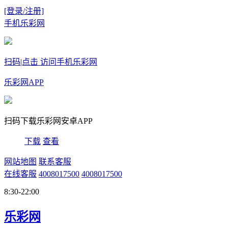
[登录/注册]
手机乐彩网
扫码|点击 访问手机乐彩网
乐彩网APP
扫码下载乐彩网安卓APP
下载
查看
网站地图
联系客服
在线客服
4008017500
4008017500
8:30-22:00
乐彩网