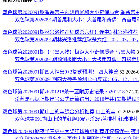
双色球第2026091期香寒宫主预测首尾和大小奇偶质合
香寒宫
双色球第2026091期首尾和大小：大首尾和奇偶：奇首
双色球第2026091期林兴洛推荐红球杀六红！连中3
林兴洛推荐
双色球第2026091期林兴洛推荐红球杀六红：02，03，07，16
双色球第2026091期【马黑人物】极距大小奇偶质合
马黑人物
3
双色球第2026091期预测极距大小：大极距奇偶：奇极距
双色球第2026091期四大神兽9+3复式预测！
四大神兽
52
2026-0
双色球第2026091期四大神兽预测12+3复式：06，12，14，
双色球第2026091期zb201218杀一蓝附历史记录
zb201218
77
202
杀蓝是根据上期出号公式计算得出：2018年共153期错误率6.5%
双色球第2026091期山上的羊综合分析推荐
山上的羊
52
2026-08
双色球第091期山上的羊红胆10码+杀2码蓝推荐 红球推荐 10码：02 04 05
双色球2026091期夜半三更中大奖红球独胆推荐连续错误~~
夜
双色球2026091期夜半三更中大奖预测红独胆：10 双色球2026