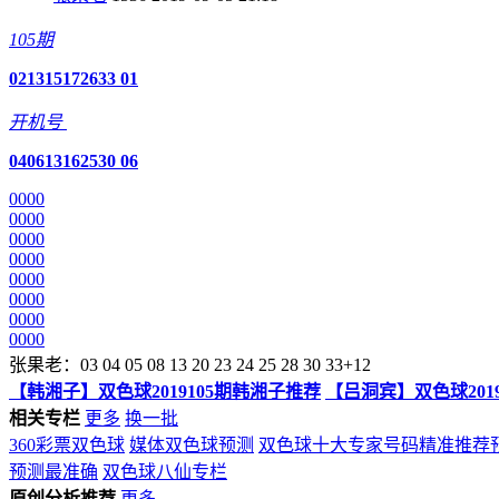
105期
02
13
15
17
26
33
01
开机号
04
06
13
16
25
30
06
0
0
0
0
0
0
0
0
0
0
0
0
0
0
0
0
0
0
0
0
0
0
0
0
0
0
0
0
0
0
0
0
张果老：03 04 05 08 13 20 23 24 25 28 30 33+12
【韩湘子】双色球2019105期韩湘子推荐
【吕洞宾】双色球201
相关专栏
更多
换一批
360彩票双色球
媒体双色球预测
双色球十大专家号码精准推荐
预测最准确
双色球八仙专栏
原创分析推荐
更多