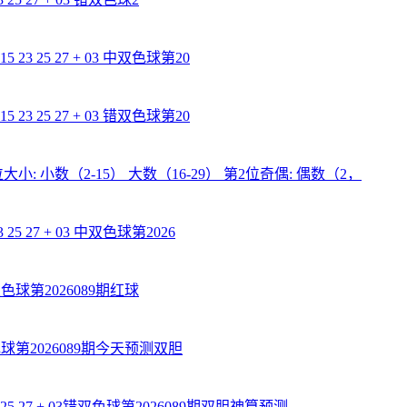
 25 27 + 03 中双色球第20
 25 27 + 03 错双色球第20
 小数（2-15） 大数（16-29） 第2位奇偶: 偶数（2，
 27 + 03 中双色球第2026
中双色球第2026089期红球
错双色球第2026089期今天预测双胆
5 27 + 03错双色球第2026089期双胆神算预测