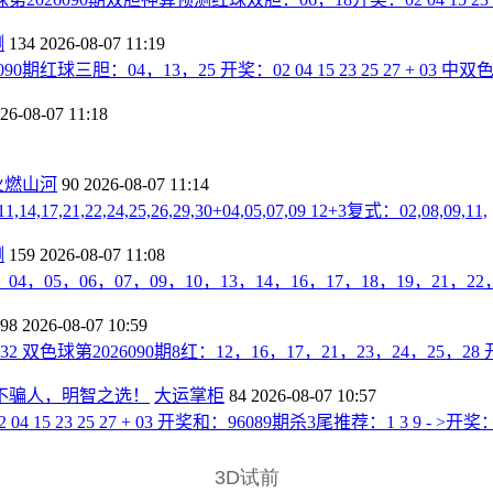
测
134
2026-08-07 11:19
期红球三胆：04，13，25 开奖：02 04 15 23 25 27 + 03 中
26-08-07 11:18
火燃山河
90
2026-08-07 11:14
,21,22,24,25,26,29,30+04,05,07,09 12+3复式：02,08,09,11,
测
159
2026-08-07 11:08
，05，06，07，09，10，13，14，16，17，18，19，21，22，
98
2026-08-07 10:59
 双色球第2026090期8红：12，16，17，21，23，24，25，28 开奖：
史不骗人，明智之选！
大运掌柜
84
2026-08-07 10:57
4 15 23 25 27 + 03 开奖和：96089期杀3尾推荐：1 3 9 - >开奖