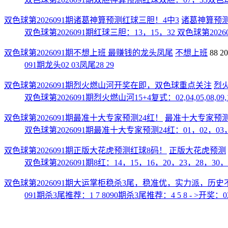
双色球第2026091期诸葛神算预测红球三胆！4中3
诸葛神算预
双色球第2026091期红球三胆：13，15，32 双色球第2026090
双色球第2026091期不想上班 最赚钱的龙头凤尾
不想上班
88
20
091期龙头02 03凤尾28 29
双色球第2026091期烈火燃山河开奖在即，双色球重点关注
烈
双色球第2026091期烈火燃山河15+4复式：02,04,05,08,09,11,14,17
双色球第2026091期最准十大专家预测24红！
最准十大专家预
双色球第2026091期最准十大专家预测24红：01，02，03，04
双色球第2026091期正版大花虎预测红球8码！
正版大花虎预测
双色球第2026091期8红：14，15，16，20，23，28，30，32
双色球第2026091期大运掌柜稳杀3尾，稳准优，实力派，历
091期杀3尾推荐：1 7 8090期杀3尾推荐：4 5 8 - >开奖：02 0