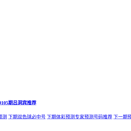
9105期吕洞宾推荐
预测
下期双色球必中号
下期体彩预测专家预测号码推荐
下一期