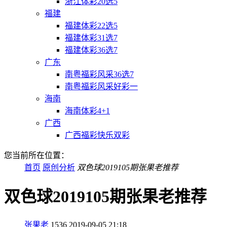
浙江体彩20选5
福建
福建体彩22选5
福建体彩31选7
福建体彩36选7
广东
南粤福彩风采36选7
南粤福彩风采好彩一
海南
海南体彩4+1
广西
广西福彩快乐双彩
您当前所在位置：
首页
原创分析
双色球2019105期张果老推荐
双色球2019105期张果老推荐
张果老
1536
2019-09-05 21:18