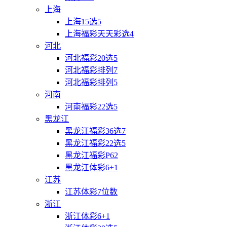
上海
上海15选5
上海福彩天天彩选4
河北
河北福彩20选5
河北福彩排列7
河北福彩排列5
河南
河南福彩22选5
黑龙江
黑龙江福彩36选7
黑龙江福彩22选5
黑龙江福彩P62
黑龙江体彩6+1
江苏
江苏体彩7位数
浙江
浙江体彩6+1