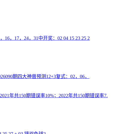
7，24，31中开奖：02 04 15 23 25 2
2026090期四大神兽预测12+3复式：02，06，
21年共150期错误率10%；2022年共150期错误率7.
 27 + 03 错双色球2