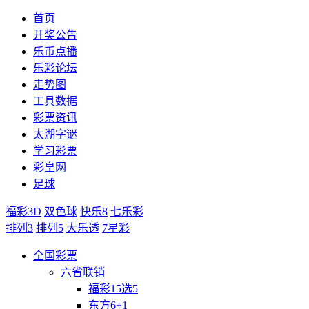
首页
开奖公告
乐币点播
乐彩论坛
走势图
工具数据
彩票资讯
太湖字谜
学习彩票
彩皇网
足球
福彩3D
双色球
快乐8
七乐彩
排列3
排列5
大乐透
7星彩
全国彩票
六省联销
福彩15选5
东方6+1