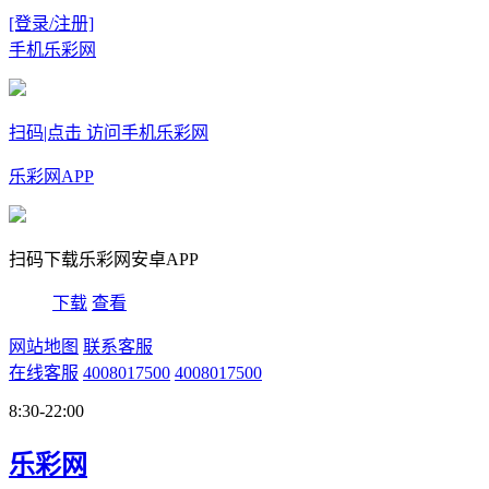
[登录/注册]
手机乐彩网
扫码|点击 访问手机乐彩网
乐彩网APP
扫码下载乐彩网安卓APP
下载
查看
网站地图
联系客服
在线客服
4008017500
4008017500
8:30-22:00
乐彩网