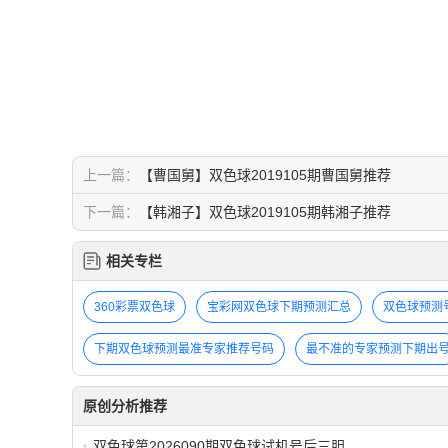
【曹国舅】双色球2019105期曹国舅推荐
【韩湘子】双色球2019105期韩湘子推荐
相关专栏
360彩票双色球
宝彩网双色球下期预测汇总
双色球预测
下期双色球预测最准专家推荐号码
最不准的专家预测下期出
原创分析推荐
双色球第2026090期双色球试机号后三胆