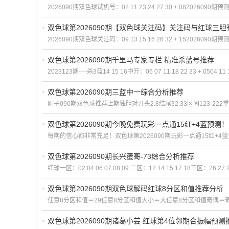
2026090期双色球试机号：02 11 23 24 27 30 + 082026090期预测
双色球第2026090期【双色球关注码】关注码与红球三胆
2026090期双色球关注码：09 13 15 16 26 32 + 152026090期
双色球第2026090期千里马专家专栏 精准杀蓝号推荐
2023123期----杀3蓝14 15 16中开：06 07 11 18 22 33 + 0504 11
双色球第2026090期三蓝中一综合分析推荐
双色球第2026090期今晚免费玩彩一点通15红+4蓝预测！
双色球第2026090期长兴蛋哥-73综合分析推荐
红球一区：02 04 06 07 08 09 二区：12 14 15 17 18三区：26 27 2
双色球第2026090期双色球解码红球8分区和值推荐分析
双色球第2026090期诸葛小芸 红球第4位邻期合振幅预测