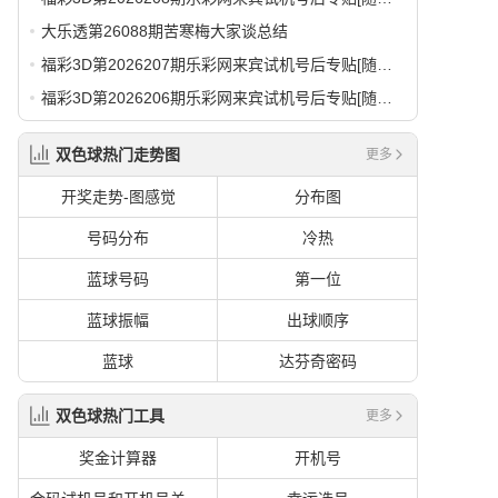
大乐透第26088期苦寒梅大家谈总结
福彩3D第2026207期乐彩网来宾试机号后专贴[随时更新]
福彩3D第2026206期乐彩网来宾试机号后专贴[随时更新]
双色球热门走势图
更多
开奖走势-图感觉
分布图
号码分布
冷热
蓝球号码
第一位
蓝球振幅
出球顺序
蓝球
达芬奇密码
双色球热门工具
更多
奖金计算器
开机号