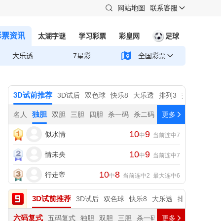
网站地图
联系客服
彩票资讯
太湖字谜
学习彩票
彩皇网
足球
大乐透
7星彩
全国彩票