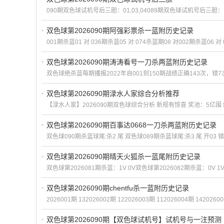
双色球第2026090期阿强彩票杀一蓝附历史记录
001期杀蓝01 对 036期杀蓝05 对 074杀蓝期08 对002期杀蓝06 对 
双色球第2026090期涛涛看号一刀杀两蓝附历史记录
双色球第2026090期渌水人家综合分析推荐
【渌水人家】2026090期双色球综合分析 新规有惊喜 奖池：5亿围 红 ：01 02
双色球第2026090期百事达0668一刀杀两蓝附历史记录
双色球090期杀蓝球尾:杀2 尾 双色球089期杀蓝球尾:杀3 尾 开03 
双色球第2026090期晴天火狐杀一蓝尾附历史记录
双色球第2026081期杀蓝：1V 0V双色球第2026082期杀蓝：0V 1
双色球第2026090期chentfu杀一蓝附历史记录
2026001期 132026002期 122026003期 112026004期 14202600
双色球第2026090期【双色球试机号】试机号与一注预测