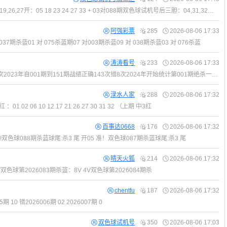
090期双色球试机号后三胆：01,03,04089期双色球试机号后三胆：19,26,27开：05 18 23 24 27 33 + 03对088期双色球试机号后三胆：04,31,32开：06 07 1
阿强彩票
285
2026-08-06 17:33
037期杀蓝01 对 075杀蓝期07 对003期杀蓝09 对 038期杀蓝03 对 076杀蓝
涛涛看号
233
2026-08-06 17:33
双色球绝杀蓝每期播报2022年自001到150期战绩正确143次，错7次2023年自001期到151期战绩正确143次错8次2024年开始统计第001期绝杀一码蓝05开16正确第002期绝杀一码蓝01
渌水人家
288
2026-08-06 17:32
 06 10 12 17 21 26 27 30 31 32 （上期 中3红
百事达0668
176
2026-08-06 17:32
错!双色球088期杀蓝球尾:杀3 尾 开05 准！双色球087期杀蓝球尾:杀3 尾
晴天火狐
214
2026-08-06 17:32
V双色球第2026083期杀蓝：8V 4V双色球第2026084期杀
chentfu
187
2026-08-06 17:32
5期 10 错2026006期 02 2026007期 0
双色球试机号
350
2026-08-06 17:03