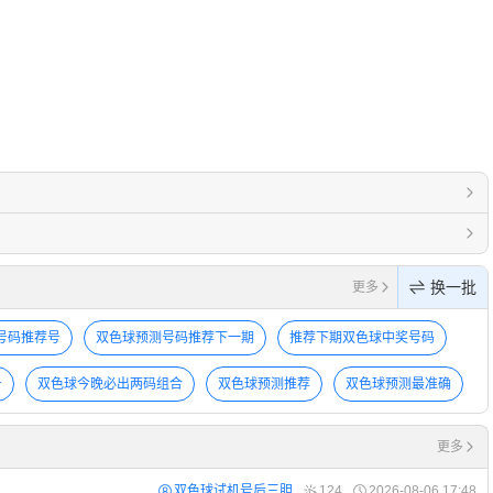
换一批
更多
号码推荐号
双色球预测号码推荐下一期
推荐下期双色球中奖号码
号
双色球今晚必出两码组合
双色球预测推荐
双色球预测最准确
更多
双色球试机号后三胆
124
2026-08-06 17:48