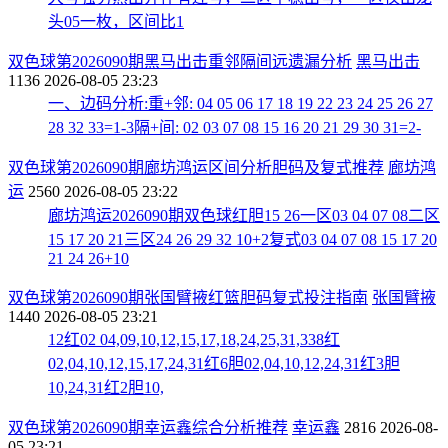
头05一枚，区间比1
双色球第2026090期黑马出击重邻隔间远遗漏分析
黑马出击
1136
2026-08-05 23:23
一、边码分析:重+邻: 04 05 06 17 18 19 22 23 24 25 26 27
28 32 33=1-3隔+间: 02 03 07 08 15 16 20 21 29 30 31=2-
双色球第2026090期廊坊鸿运区间分析胆码及复式推荐
廊坊鸿
运
2560
2026-08-05 23:22
廊坊鸿运2026090期双色球红胆15 26一区03 04 07 08二区
15 17 20 21三区24 26 29 32 10+2复式03 04 07 08 15 17 20
21 24 26+10
双色球第2026090期张国臂掖红篮胆码复式投注指南
张国臂掖
1440
2026-08-05 23:21
12红02 04,09,10,12,15,17,18,24,25,31,338红
02,04,10,12,15,17,24,31红6胆02,04,10,12,24,31红3胆
10,24,31红2胆10,
双色球第2026090期幸运鑫综合分析推荐
幸运鑫
2816
2026-08-
05 23:21