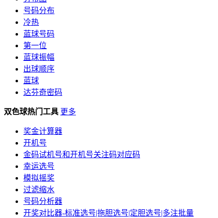
号码分布
冷热
蓝球号码
第一位
蓝球振幅
出球顺序
蓝球
达芬奇密码
双色球热门工具
更多
奖金计算器
开机号
金码试机号和开机号关注码对应码
幸运选号
模拟摇奖
过滤缩水
号码分析器
开奖对比器-标准选号|拖胆选号|定胆选号|多注批量