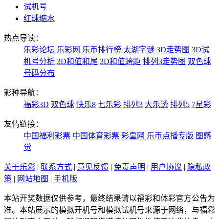
试机号
红球缩水
热点导读：
乐彩论坛
乐彩网
乐币排行榜
太湖字谜
3D走势图
3D试
机号分析
3D和值和尾
3D和值跨距
排列3走势图
双色球
号码分布
彩种导航：
福彩3D
双色球
快乐8
七乐彩
排列3
大乐透
排列5
7星彩
友情链接：
中国福利彩票
中国体育彩票
彩皇网
乐币点播专版
图感
觉
关于乐彩
|
联系方式
|
意见反馈
|
免责声明
|
用户协议
|
隐私政
策
|
网站地图
|
手机版
本站开奖数据仅供参考，最终结果请以福彩和体彩官方公告为
准。本站展示的模拟开机号和模拟试机号来源于网络，与福彩