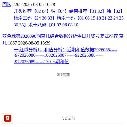
回味
2265
2026-08-05 16:28
开头推荐【02 04】独【04】结束推荐【31 32】独【32】
绝杀三码【24 30 33】精杀十码【01 06 15 18 21 22 24 25
30 33】杀十八码【01 03 06 08 10
双色球第2026090期草儿综合数据分析今日开奖号复式推荐
草
儿
1867
2026-08-05 13:39
一:红球分析1、和值分析：近期和值数据2026085-----
-972026086------1082026087------922026088-----
-972026089------130下期和值