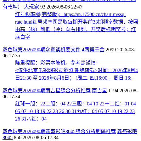
有乾坤）
大玩家
93
2026-08-06 22:47
红号频率图(完整版)：https://m.17500.cn/chart-m/ssq-
rate.html红号频率图是取每期开奖前33期频率数据，按照
由高（热）到低（冷）向右排列，开奖后标明奖号；红
底白字
双色球第2026090期众家谈机要文件
4两搏千金
2099
2026-08-
06 17:35
隆重提醒：彩票本随机，参考需谨慎！
<仅供北京乐彩网彩友参照.谢绝转载>时间：2026年8月4
日21:30 至 2026年8月6日； (周二. 四.16:00 ，周日 16:
双色球第2026090期南吉星综合分析推荐
南吉星
1194
2026-08-
06 17:34
红球一胆：22二胆：04 22三胆：04 10 22十二红：01 04
05 07 10 18 19 22 23 26 30 31九红：04 05 07 10 19 22 23
26 31八红：04
双色球第2026090期鑫盛彩吧8045综合分析胆码推荐
鑫盛彩吧
8045
856
2026-08-06 17:34