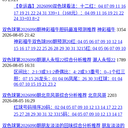
【幸运鑫】2026090双色球看法：十二红：04 07 09 11 16
17 19 21 22 24 31 339+1（168元）：04 09 11 16 19 21 22
24 33+03 8+2
双色球第2026090期神彩福牛胆码最准预测推荐
神彩福牛
3354
2026-08-05 21:42
神彩福牛双色球090期预测20红: 04 05 06 07 09 10 12 14
15 16 17 19 22 25 26 28 29 30 31 3215红: 04 05 06 07 09 10
双色球第2026090期潮人永恒22综合分析推荐
潮人永恒22
1789
2026-08-05 16:31
区间比：2:1:3或3:1:2奇偶比：4: 2或3:3重号：0--1个红三
胆：07 15 26龙头：01 04 06凤尾：26 30 31红球：01 04
06 07 10 15 19 21 23 2
双色球第2026090期北京风哥综合分析推荐
北京风哥
2203
2026-08-05 16:29
红球号码排序20码：02 04 05 07 09 10 12 13 14 17 22 23
25 27 28 29 30 31 32 3315码：04 05 07 09 10 12 13 14 17
双色球第2026090期朋友淡淡的回味综合分析推荐
朋友淡淡的