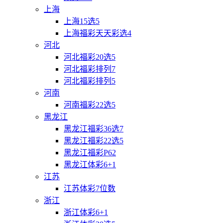
上海
上海15选5
上海福彩天天彩选4
河北
河北福彩20选5
河北福彩排列7
河北福彩排列5
河南
河南福彩22选5
黑龙江
黑龙江福彩36选7
黑龙江福彩22选5
黑龙江福彩P62
黑龙江体彩6+1
江苏
江苏体彩7位数
浙江
浙江体彩6+1