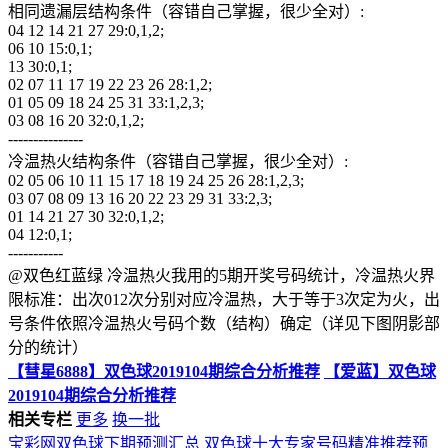
相同遗漏层结构条件（容错自己掌握，很少全对）:
04 12 14 21 27 29:0,1,2;
06 10 15:0,1;
13 30:0,1;
02 07 11 17 19 22 23 26 28:1,2;
01 05 09 18 24 25 31 33:1,2,3;
03 08 16 20 32:0,1,2;
---------------
冷温热火结构条件（容错自己掌握，很少全对）:
02 05 06 10 11 15 17 18 19 24 25 26 28:1,2,3;
03 07 08 09 13 16 20 22 23 29 31 33:2,3;
01 14 21 27 30 32:0,1,2;
04 12:0,1;
-----------
@双色红蓝绿 冷温热火我用的5期开奖号码统计，冷温热火界
限标准：出次012次分别对应冷温热，大于等于3次定为火，出
号条件依照冷温热火号码个数（结构）确定（详见下图阴影部
分的统计）
【彗星6888】双色球2019104期综合分析推荐
【爱蓝】双色球
2019104期综合分析推荐
相关专栏
更多
换一批
宝彩网双色球下期预测汇总
双色球十大专家号码精准推荐预