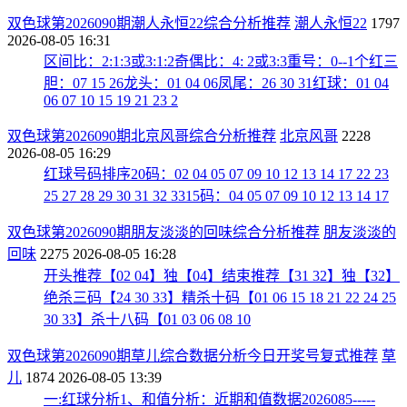
双色球第2026090期潮人永恒22综合分析推荐
潮人永恒22
1797
2026-08-05 16:31
区间比：2:1:3或3:1:2奇偶比：4: 2或3:3重号：0--1个红三
胆：07 15 26龙头：01 04 06凤尾：26 30 31红球：01 04
06 07 10 15 19 21 23 2
双色球第2026090期北京风哥综合分析推荐
北京风哥
2228
2026-08-05 16:29
红球号码排序20码：02 04 05 07 09 10 12 13 14 17 22 23
25 27 28 29 30 31 32 3315码：04 05 07 09 10 12 13 14 17
双色球第2026090期朋友淡淡的回味综合分析推荐
朋友淡淡的
回味
2275
2026-08-05 16:28
开头推荐【02 04】独【04】结束推荐【31 32】独【32】
绝杀三码【24 30 33】精杀十码【01 06 15 18 21 22 24 25
30 33】杀十八码【01 03 06 08 10
双色球第2026090期草儿综合数据分析今日开奖号复式推荐
草
儿
1874
2026-08-05 13:39
一:红球分析1、和值分析：近期和值数据2026085-----