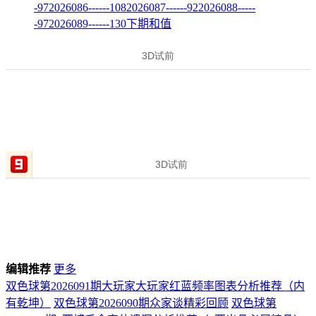
-972026086------1082026087------922026088-----
-972026089------130下期和值
编辑推荐
更多
双色球第2026091期大玩家大玩家红蓝频率图表分析推荐（内
有乾坤）
双色球第2026090期众家谈精彩回顾
双色球第