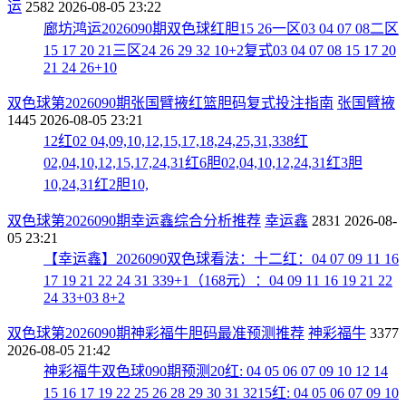
运
2582
2026-08-05 23:22
廊坊鸿运2026090期双色球红胆15 26一区03 04 07 08二区
15 17 20 21三区24 26 29 32 10+2复式03 04 07 08 15 17 20
21 24 26+10
双色球第2026090期张国臂掖红篮胆码复式投注指南
张国臂掖
1445
2026-08-05 23:21
12红02 04,09,10,12,15,17,18,24,25,31,338红
02,04,10,12,15,17,24,31红6胆02,04,10,12,24,31红3胆
10,24,31红2胆10,
双色球第2026090期幸运鑫综合分析推荐
幸运鑫
2831
2026-08-
05 23:21
【幸运鑫】2026090双色球看法：十二红：04 07 09 11 16
17 19 21 22 24 31 339+1（168元）：04 09 11 16 19 21 22
24 33+03 8+2
双色球第2026090期神彩福牛胆码最准预测推荐
神彩福牛
3377
2026-08-05 21:42
神彩福牛双色球090期预测20红: 04 05 06 07 09 10 12 14
15 16 17 19 22 25 26 28 29 30 31 3215红: 04 05 06 07 09 10